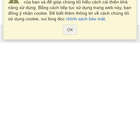
của bạn và để giúp chúng tôi hiểu cách cải thiện khả
năng sử dụng. Bằng cách tiếp tục sử dụng trang web này, bạn
đồng ý nhận cookie. Để biết thêm thông tin về cách chúng tôi
sử dụng cookie, vui lòng đọc
chính sách bảo mật
.
OK
Dịch Vụ
Xin visa
Kiểm tra các yêu cầu thị thực
Thông tin hải quan
Các Đại sứ quán và Lãnh sự quán
Thông tin về Schengen
Tuyên bố về Quyền riêng tư
Điều khoản Dịch vụ