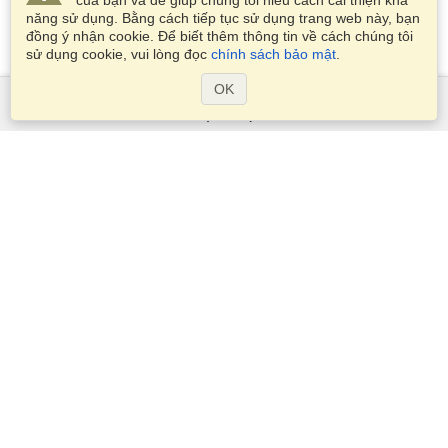
của bạn và để giúp chúng tôi hiểu cách cải thiện khả
năng sử dụng. Bằng cách tiếp tục sử dụng trang web này, bạn
đồng ý nhận cookie. Để biết thêm thông tin về cách chúng tôi
sử dụng cookie, vui lòng đọc
chính sách bảo mật
.
OK
Dịch Vụ
Xin visa
Kiểm tra các yêu cầu thị thực
Thông tin hải quan
Các Đại sứ quán và Lãnh sự quán
Thông tin về Schengen
Tuyên bố về Quyền riêng tư
Điều khoản Dịch vụ