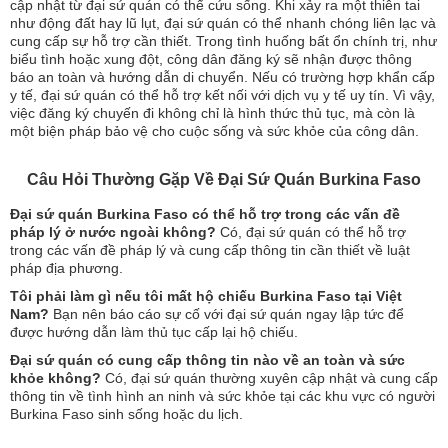
cập nhật từ đại sứ quán có thể cứu sống. Khi xảy ra một thiên tai
như động đất hay lũ lụt, đại sứ quán có thể nhanh chóng liên lạc và
cung cấp sự hỗ trợ cần thiết. Trong tình huống bất ổn chính trị, như
biểu tình hoặc xung đột, công dân đăng ký sẽ nhận được thông
báo an toàn và hướng dẫn di chuyển. Nếu có trường hợp khẩn cấp
y tế, đại sứ quán có thể hỗ trợ kết nối với dịch vụ y tế uy tín. Vì vậy,
việc đăng ký chuyến đi không chỉ là hình thức thủ tục, mà còn là
một biện pháp bảo vệ cho cuộc sống và sức khỏe của công dân.
Câu Hỏi Thường Gặp Về Đại Sứ Quán Burkina Faso
Đại sứ quán Burkina Faso có thể hỗ trợ trong các vấn đề
pháp lý ở nước ngoài không?
Có, đại sứ quán có thể hỗ trợ
trong các vấn đề pháp lý và cung cấp thông tin cần thiết về luật
pháp địa phương.
Tôi phải làm gì nếu tôi mất hộ chiếu Burkina Faso tại Việt
Nam?
Bạn nên báo cáo sự cố với đại sứ quán ngay lập tức để
được hướng dẫn làm thủ tục cấp lại hộ chiếu.
Đại sứ quán có cung cấp thông tin nào về an toàn và sức
khỏe không?
Có, đại sứ quán thường xuyên cập nhật và cung cấp
thông tin về tình hình an ninh và sức khỏe tại các khu vực có người
Burkina Faso sinh sống hoặc du lịch.