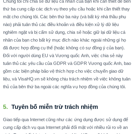
Chúng tôi chỉ chia sẻ dữ liệu cá nhân của bạn khi cần thiết để bên
thứ ba cung cấp các dịch vụ theo yêu cầu hoặc khi cần thiết thay
mặt cho chúng tôi. Các bên thứ ba này (và bất kỳ nhà thầu phụ
nào) phải tuân thủ các điều khoản và điều kiện xử lý dữ liệu
nghiêm ngặt và bị cấm sử dụng, chia sẻ hoặc giữ lại dữ liệu cá
nhân của bạn cho bất kỳ mục đích nào khác ngoài những gì họ
đã được hợp đồng cụ thể (hoặc không có sự đồng ý của bạn).
Đối với người dùng EU và Vương quốc Anh, việc chia sẻ này
tuân thủ các yêu cầu của GDPR và GDPR Vương quốc Anh, bao
gồm các biện pháp bảo vệ thích hợp cho việc chuyển giao dữ
liệu, và VisaHQ.vn sẽ không chịu trách nhiệm về việc không tuân
thủ của bên thứ ba ngoài các nghĩa vụ hợp đồng của chúng tôi.
5.
Tuyên bố miễn trừ trách nhiệm
Giao tiếp qua Internet cũng như các ứng dụng được sử dụng để
cung cấp dịch vụ qua Internet phải đối mặt với nhiều rủi ro về an