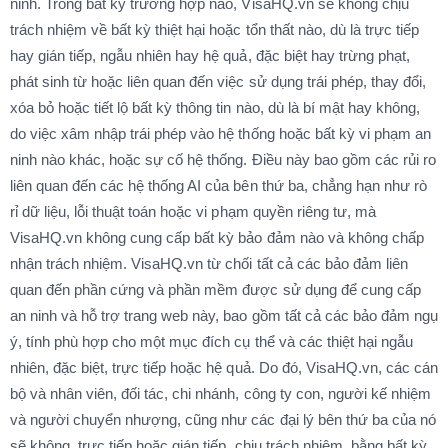
ninh. Trong bất kỳ trường hợp nào, VisaHQ.vn sẽ không chịu
trách nhiệm về bất kỳ thiệt hại hoặc tổn thất nào, dù là trực tiếp
hay gián tiếp, ngẫu nhiên hay hệ quả, đặc biệt hay trừng phạt,
phát sinh từ hoặc liên quan đến việc sử dụng trái phép, thay đổi,
xóa bỏ hoặc tiết lộ bất kỳ thông tin nào, dù là bí mật hay không,
do việc xâm nhập trái phép vào hệ thống hoặc bất kỳ vi phạm an
ninh nào khác, hoặc sự cố hệ thống. Điều này bao gồm các rủi ro
liên quan đến các hệ thống AI của bên thứ ba, chẳng hạn như rò
rỉ dữ liệu, lỗi thuật toán hoặc vi phạm quyền riêng tư, mà
VisaHQ.vn không cung cấp bất kỳ bảo đảm nào và không chấp
nhận trách nhiệm. VisaHQ.vn từ chối tất cả các bảo đảm liên
quan đến phần cứng và phần mềm được sử dụng để cung cấp
an ninh và hỗ trợ trang web này, bao gồm tất cả các bảo đảm ngụ
ý, tính phù hợp cho một mục đích cụ thể và các thiệt hại ngẫu
nhiên, đặc biệt, trực tiếp hoặc hệ quả. Do đó, VisaHQ.vn, các cán
bộ và nhân viên, đối tác, chi nhánh, công ty con, người kế nhiệm
và người chuyển nhượng, cũng như các đại lý bên thứ ba của nó
sẽ không, trực tiếp hoặc gián tiếp, chịu trách nhiệm, bằng bất kỳ