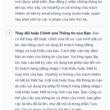
mới được phát triển. Bạn đồng ý nhận những thông tin
liên lạc như vậy, và VisaHQ.vn sẽ không chịu trách
nhiệm về bất kỳ email không mong muốn hoặc spam
nào phát sinh từ các vi phạm của bên thứ ba.
Thay đổi hoặc Chỉnh sửa Thông tin của Bạn.
Bạn
có thể thay đổi hoặc chỉnh sửa hồ sơ của mình bất cứ
lúc nào bằng cách sử dụng ID khách hàng (đăng
nhập) và mật khẩu của bạn. Cách tiếp cận này đảm
bảo an toàn cho thông tin của bạn. Vui lòng ngay lập
tức báo cáo bất kỳ việc sử dụng trái phép nào đối với
ID khách hàng (đăng nhập) / mật khẩu hoặc thiết bị
máy tính của bạn. VisaHQ.vn không chịu trách nhiệm
về bất kỳ thiệt hại, mất mát hoặc thay đổi thông tin nào
do việc sử dụng trái phép ID khách hàng (đăng nhập) /
mật khẩu hoặc thiết bị máy tính của bạn. Bạn cũng có
thể yêu cầu xóa thông tin cá nhân của mình, bao gồm
các tài liệu đã tải lên, như đã mô tả trong phần "Lưu
trữ, Tái sử dụng và Giữ lại Tài liệu" ở trên.