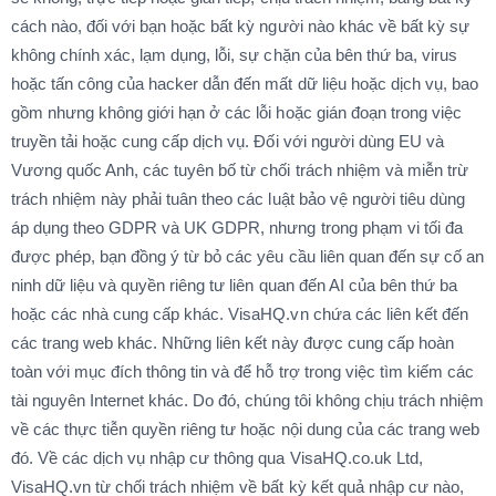
cách nào, đối với bạn hoặc bất kỳ người nào khác về bất kỳ sự
không chính xác, lạm dụng, lỗi, sự chặn của bên thứ ba, virus
hoặc tấn công của hacker dẫn đến mất dữ liệu hoặc dịch vụ, bao
gồm nhưng không giới hạn ở các lỗi hoặc gián đoạn trong việc
truyền tải hoặc cung cấp dịch vụ. Đối với người dùng EU và
Vương quốc Anh, các tuyên bố từ chối trách nhiệm và miễn trừ
trách nhiệm này phải tuân theo các luật bảo vệ người tiêu dùng
áp dụng theo GDPR và UK GDPR, nhưng trong phạm vi tối đa
được phép, bạn đồng ý từ bỏ các yêu cầu liên quan đến sự cố an
ninh dữ liệu và quyền riêng tư liên quan đến AI của bên thứ ba
hoặc các nhà cung cấp khác. VisaHQ.vn chứa các liên kết đến
các trang web khác. Những liên kết này được cung cấp hoàn
toàn với mục đích thông tin và để hỗ trợ trong việc tìm kiếm các
tài nguyên Internet khác. Do đó, chúng tôi không chịu trách nhiệm
về các thực tiễn quyền riêng tư hoặc nội dung của các trang web
đó. Về các dịch vụ nhập cư thông qua VisaHQ.co.uk Ltd,
VisaHQ.vn từ chối trách nhiệm về bất kỳ kết quả nhập cư nào,