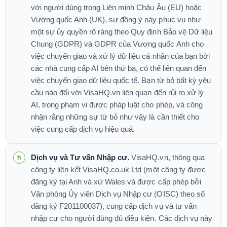
với người dùng trong Liên minh Châu Âu (EU) hoặc
Vương quốc Anh (UK), sự đồng ý này phục vụ như
một sự ủy quyền rõ ràng theo Quy định Bảo vệ Dữ liệu
Chung (GDPR) và GDPR của Vương quốc Anh cho
việc chuyển giao và xử lý dữ liệu cá nhân của bạn bởi
các nhà cung cấp AI bên thứ ba, có thể liên quan đến
việc chuyển giao dữ liệu quốc tế. Bạn từ bỏ bất kỳ yêu
cầu nào đối với VisaHQ.vn liên quan đến rủi ro xử lý
AI, trong phạm vi được pháp luật cho phép, và công
nhận rằng những sự từ bỏ như vậy là cần thiết cho
việc cung cấp dịch vụ hiệu quả.
Dịch vụ và Tư vấn Nhập cư.
VisaHQ.vn, thông qua
công ty liên kết VisaHQ.co.uk Ltd (một công ty được
đăng ký tại Anh và xứ Wales và được cấp phép bởi
Văn phòng Ủy viên Dịch vụ Nhập cư (OISC) theo số
đăng ký F201100037), cung cấp dịch vụ và tư vấn
nhập cư cho người dùng đủ điều kiện. Các dịch vụ này