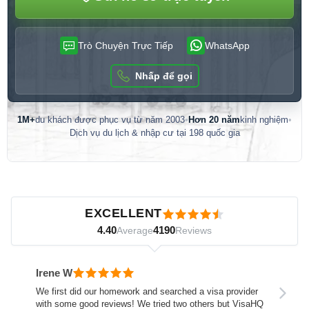
Trò Chuyện Trực Tiếp
WhatsApp
Nhấp để gọi
1M+
du khách được phục vụ từ năm 2003
•
Hơn 20 năm
kinh nghiệm
•
Dịch vụ du lịch & nhập cư tại 198 quốc gia
Đánh giá của khách hàng — được xác minh độc lập bởi Review
EXCELLENT
4.40
4190
Average
Reviews
Irene W
We first did our homework and searched a visa provider
with some good reviews! We tried two others but VisaHQ