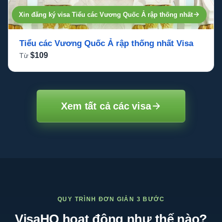
Xin đăng ký visa Tiểu các Vương Quốc Ả rập thống nhất
7 ngày làm việc
Tiểu các Vương Quốc Ả rập thống nhất Visa
$109
Từ
Xem tất cả các visa
QUY TRÌNH ĐƠN GIẢN 3 BƯỚC
VisaHQ hoạt động như thế nào?