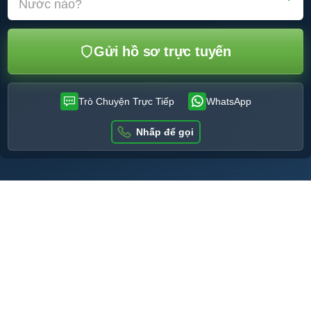
Nước nào?
Gửi hồ sơ trực tuyến
Trò Chuyện Trực Tiếp
WhatsApp
Nhấp để gọi