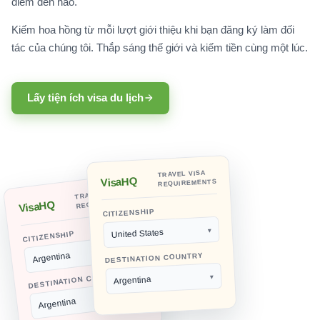
điểm đến nào.
Kiếm hoa hồng từ mỗi lượt giới thiệu khi bạn đăng ký làm đối
tác của chúng tôi. Thắp sáng thế giới và kiếm tiền cùng một lúc.
Lấy tiện ích visa du lịch
TRAVEL VISA
VisaHQ
REQUIREMENTS
TRAVEL VISA
REQUIREMENTS
VisaHQ
CITIZENSHIP
United States
CITIZENSHIP
Argentina
DESTINATION COUNTRY
DESTINATION COUNTRY
Argentina
Argentina