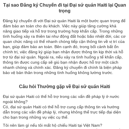
Tại sao Đăng ký Chuyến đi tại Đại sứ quán Haiti lại Quan
trọng
Đăng ký chuyến đi với Đại sứ quán Haiti là một bước quan trọng để
đảm bảo an toàn cho du khách. Việc này giúp tăng cường khả
năng giao tiếp và hỗ trợ trong trường hợp khẩn cấp. Trong những
tình huống xảy ra thiên tai như động đất hoặc bão nhiệt đới, các cơ
quan chức năng có thể nhanh chóng tiếp cận thông tin về vị trí của
bạn, giúp đảm bảo an toàn. Bên cạnh đó, trong bối cảnh bất ổn
chính trị, việc đăng ký giúp bạn nhận được thông tin kịp thời và hỗ
trợ từ đại sứ quán. Ngoài ra, nếu xảy ra tình huống y tế khẩn cấp,
thông tin được cung cấp sẽ giú bạn nhận được hỗ trợ một cách
nhanh chóng và chính xác. Đăng ký chuyến đi chính là biện pháp
bảo vệ bản thân trong những tình huống không lường trước.
Câu hỏi Thường gặp về Đại sứ quán Haiti
Đại sứ quán Haiti có thể hỗ trợ trong các vấn đề pháp lý ở nước
ngoài không?
Có, đại sứ quán Haiti có thể hỗ trợ cung cấp thông tin và hướng
dẫn trong các vấn đề pháp lý, nhưng không thể trực tiếp đại diện
cho bạn trong những vụ việc cụ thể.
Tôi nên làm gì nếu tôi mất hộ chiếu Haiti tại Việt Nam?