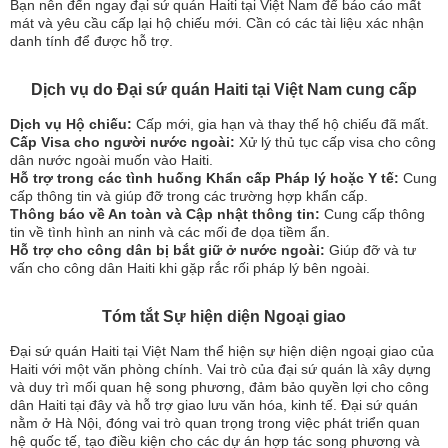
Bạn nên đến ngay đại sứ quán Haiti tại Việt Nam để báo cáo mất
mát và yêu cầu cấp lại hộ chiếu mới. Cần có các tài liệu xác nhận
danh tính để được hỗ trợ.
Dịch vụ do Đại sứ quán Haiti tại Việt Nam cung cấp
Dịch vụ Hộ chiếu:
Cấp mới, gia hạn và thay thế hộ chiếu đã mất.
Cấp Visa cho người nước ngoài:
Xử lý thủ tục cấp visa cho công
dân nước ngoài muốn vào Haiti.
Hỗ trợ trong các tình huống Khẩn cấp Pháp lý hoặc Y tế:
Cung
cấp thông tin và giúp đỡ trong các trường hợp khẩn cấp.
Thông báo về An toàn và Cập nhật thông tin:
Cung cấp thông
tin về tình hình an ninh và các mối đe dọa tiềm ẩn.
Hỗ trợ cho công dân bị bắt giữ ở nước ngoài:
Giúp đỡ và tư
vấn cho công dân Haiti khi gặp rắc rối pháp lý bên ngoài.
Tóm tắt Sự hiện diện Ngoại giao
Đại sứ quán Haiti tại Việt Nam thể hiện sự hiện diện ngoại giao của
Haiti với một văn phòng chính. Vai trò của đại sứ quán là xây dựng
và duy trì mối quan hệ song phương, đảm bảo quyền lợi cho công
dân Haiti tại đây và hỗ trợ giao lưu văn hóa, kinh tế. Đại sứ quán
nằm ở Hà Nội, đóng vai trò quan trọng trong việc phát triển quan
hệ quốc tế, tạo điều kiện cho các dự án hợp tác song phương và