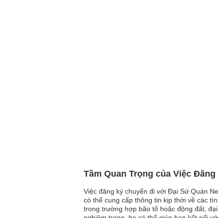
Tầm Quan Trọng của Việc Đăng 
Việc đăng ký chuyến đi với Đại Sứ Quán New
có thể cung cấp thông tin kịp thời về các t
trong trường hợp bão tố hoặc động đất, đại
nghiêm trọng, họ có thể giúp bạn kết nối v