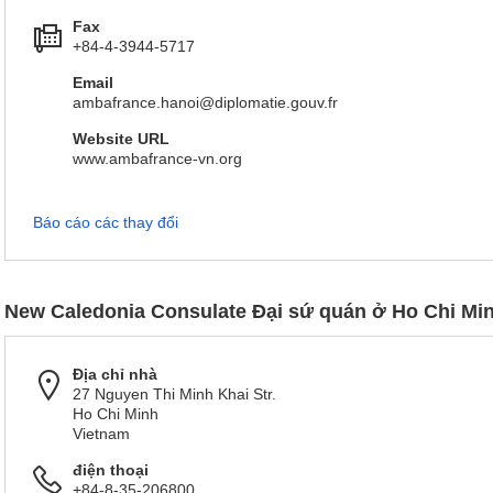
Fax
+84-4-3944-5717
Email
ambafrance.hanoi@diplomatie.gouv.fr
Website URL
www.ambafrance-vn.org
Báo cáo các thay đổi
New Caledonia Consulate Đại sứ quán ở Ho Chi Mi
Địa chỉ nhà
27 Nguyen Thi Minh Khai Str.
Ho Chi Minh
Vietnam
điện thoại
+84-8-35-206800