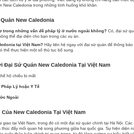
yền New Caledonia trong những tình huống khó khăn.
 Quán New Caledonia
rợ trong những vấn đề pháp lý ở nước ngoài không?
Có, đại sứ qu
ông thể đại diện cho bạn trong các vụ án.
ledonia tại Việt Nam?
Hãy liên hệ ngay với đại sứ quán để thông báo 
ó thể thực hiện một số thủ tục bổ sung.
 Đại Sứ Quán New Caledonia Tại Việt Nam
thế hộ chiếu bị mất
 Pháp Lý hoặc Y Tế
ước Ngoài
i Của New Caledonia Tại Việt Nam
 giao tại Việt Nam, trong đó có một đại sứ quán chính tại Hà Nội. Các
 thúc đẩy mối quan hệ song phương giữa hai quốc gia. Sự hiện diện n
ác cuộc thảo luận chính trị quan trọng, từ đó tăng cường sự hiểu biết