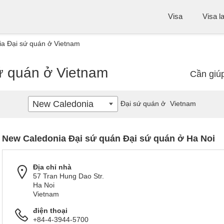
Visa
Visa l
a Đại sứ quán ở Vietnam
ứ quán ở Vietnam
Cần giú
New Caledonia
Đại sứ quán ở
Vietnam
New Caledonia Đại sứ quán Đại sứ quán ở Ha Noi
Địa chỉ nhà
57 Tran Hung Dao Str.
Ha Noi
Vietnam
điện thoại
+84-4-3944-5700