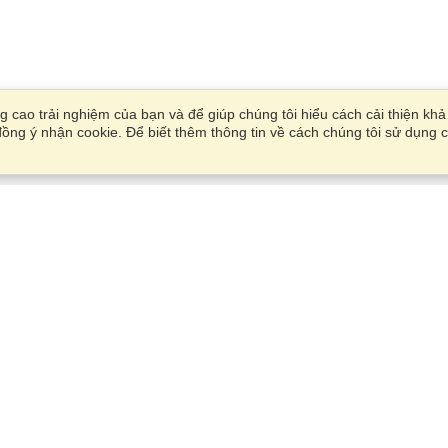
 cao trải nghiệm của bạn và để giúp chúng tôi hiểu cách cải thiện kh
ồng ý nhận cookie. Để biết thêm thông tin về cách chúng tôi sử dụng c
Tài Khoản
Văn Phòng
Hoàn thành một ứng dụng
Quản lý người đăng ký của tôi
23rd Floor, Vinaconex 9 Towe
Quản lý đơn đặt hàng của tôi
Pham Hung road, Me Tri,
Tu Liem
Xem trên bản đồ
VisaHQ cho Doanh nghiệp
Thứ hai — Thứ sáu
9:00 am - 5:30 pm