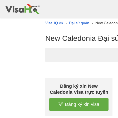
VisaHQ.vn
Đại sứ quán
New Caledoni
›
›
New Caledonia Đại s
Đăng ký xin New
Caledonia Visa trực tuyến
Đăng ký xin visa