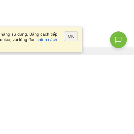
ả năng sử dụng. Bằng cách tiếp
OK
ookie, vui lòng đọc
chính sách
Câu Hỏi?
Sơ đồ vị trí
info@visahq.vn
r,