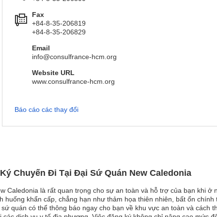
Fax
+84-8-35-206819
+84-8-35-206829
Email
info@consulfrance-hcm.org
Website URL
www.consulfrance-hcm.org
Báo cáo các thay đổi
Ký Chuyến Đi Tại Đại Sứ Quán New Caledonia
 Caledonia là rất quan trọng cho sự an toàn và hỗ trợ của bạn khi ở 
ình huống khẩn cấp, chẳng hạn như thảm họa thiên nhiên, bất ổn chính t
 sứ quán có thể thông báo ngay cho bạn về khu vực an toàn và cách th
ới các dịch vụ y tế địa phương. Việc đăng ký không chỉ nâng cao mức đ