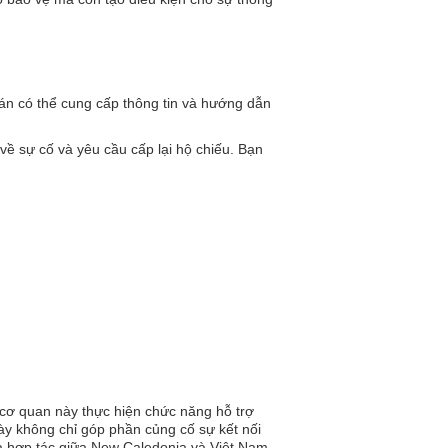
án có thể cung cấp thông tin và hướng dẫn
về sự cố và yêu cầu cấp lại hộ chiếu. Bạn
 cơ quan này thực hiện chức năng hỗ trợ
ày không chỉ góp phần củng cố sự kết nối
 và hợp tác giữa New Caledonia và Việt Nam.