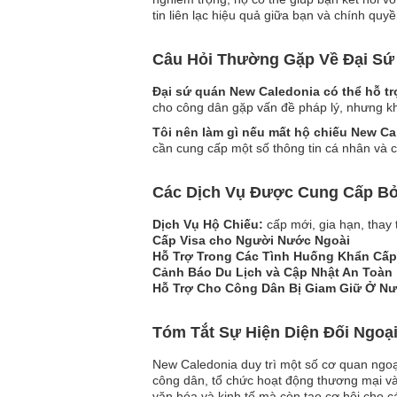
tin liên lạc hiệu quả giữa bạn và chính qu
Câu Hỏi Thường Gặp Về Đại Sứ
Đại sứ quán New Caledonia có thể hỗ t
cho công dân gặp vấn đề pháp lý, nhưng kh
Tôi nên làm gì nếu mất hộ chiếu New Ca
cần cung cấp một số thông tin cá nhân và c
Các Dịch Vụ Được Cung Cấp Bởi
Dịch Vụ Hộ Chiếu:
cấp mới, gia hạn, thay 
Cấp Visa cho Người Nước Ngoài
Hỗ Trợ Trong Các Tình Huống Khẩn Cấp
Cảnh Báo Du Lịch và Cập Nhật An Toàn
Hỗ Trợ Cho Công Dân Bị Giam Giữ Ở N
Tóm Tắt Sự Hiện Diện Đối Ngoạ
New Caledonia duy trì một số cơ quan ngoại
công dân, tổ chức hoạt động thương mại và
văn hóa và kinh tế mà còn tạo cơ hội cho c