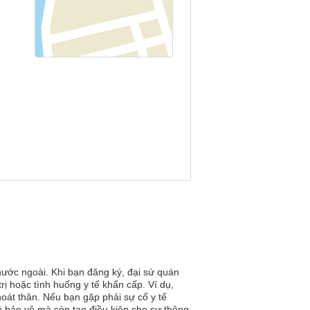
nước ngoài. Khi bạn đăng ký, đại sứ quán
rị hoặc tình huống y tế khẩn cấp. Ví dụ,
oát thân. Nếu bạn gặp phải sự cố y tế
ộ bảo vệ mà còn tạo điều kiện cho sự thông