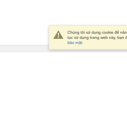
Chúng tôi sử dụng cookie để nâng
tục sử dụng trang web này, bạn đ
bảo mật
.
Dịch Vụ
Xin visa
Kiểm tra các yêu cầu thị thực
Thông tin hải quan
Các Đại sứ quán và Lãnh sự
quán
Thông tin về Schengen
Tuyên bố về Quyền riêng tư