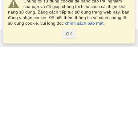
Chúng tôi sử dụng cookie để nâng cao trải nghiệm
của bạn và để giúp chúng tôi hiểu cách cải thiện khả
năng sử dụng. Bằng cách tiếp tục sử dụng trang web này, bạn
đồng ý nhận cookie. Để biết thêm thông tin về cách chúng tôi
sử dụng cookie, vui lòng đọc
chính sách bảo mật
.
OK
Dịch Vụ
Xin visa
Kiểm tra các yêu cầu thị thực
Thông tin hải quan
Các Đại sứ quán và Lãnh sự quán
Thông tin về Schengen
Tuyên bố về Quyền riêng tư