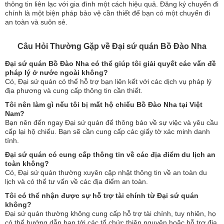
thông tin liên lạc với gia đình một cách hiệu quả. Đăng ký chuyến đi
chính là một biện pháp bảo vệ cần thiết để bạn có một chuyến đi
an toàn và suôn sẻ.
Câu Hỏi Thường Gặp về Đại sứ quán Bồ Đào Nha
Đại sứ quán Bồ Đào Nha có thể giúp tôi giải quyết các vấn đề
pháp lý ở nước ngoài không?
Có, Đại sứ quán có thể hỗ trợ bạn liên kết với các dịch vụ pháp lý
địa phương và cung cấp thông tin cần thiết.
Tôi nên làm gì nếu tôi bị mất hộ chiếu Bồ Đào Nha tại Việt
Nam?
Bạn nên đến ngay Đại sứ quán để thông báo về sự việc và yêu cầu
cấp lại hộ chiếu. Bạn sẽ cần cung cấp các giấy tờ xác minh danh
tính.
Đại sứ quán có cung cấp thông tin về các địa điểm du lịch an
toàn không?
Có, Đại sứ quán thường xuyên cập nhật thông tin về an toàn du
lịch và có thể tư vấn về các địa điểm an toàn.
Tôi có thể nhận được sự hỗ trợ tài chính từ Đại sứ quán
không?
Đại sứ quán thường không cung cấp hỗ trợ tài chính, tuy nhiên, họ
có thể hướng dẫn bạn tới các tổ chức thiện nguyện hoặc hỗ trợ địa