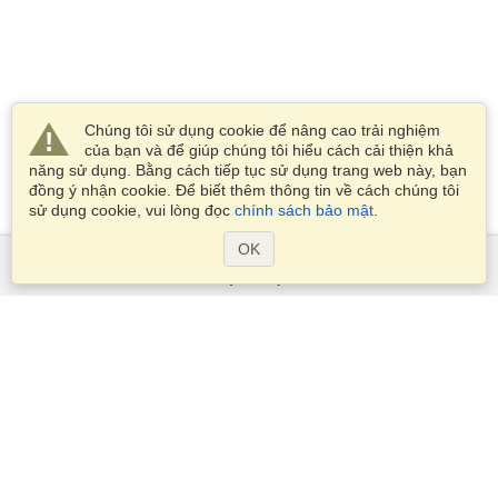
Chúng tôi sử dụng cookie để nâng cao trải nghiệm
của bạn và để giúp chúng tôi hiểu cách cải thiện khả
năng sử dụng. Bằng cách tiếp tục sử dụng trang web này, bạn
đồng ý nhận cookie. Để biết thêm thông tin về cách chúng tôi
sử dụng cookie, vui lòng đọc
chính sách bảo mật
.
OK
Dịch Vụ
Xin visa
Kiểm tra các yêu cầu thị thực
Thông tin hải quan
Các Đại sứ quán và Lãnh sự quán