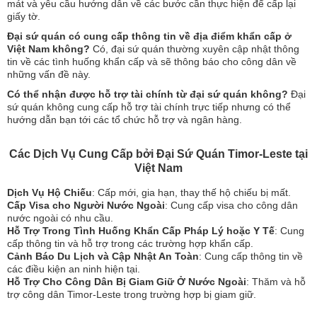
mát và yêu cầu hướng dẫn về các bước cần thực hiện để cấp lại
giấy tờ.
Đại sứ quán có cung cấp thông tin về địa điểm khẩn cấp ở
Việt Nam không?
Có, đại sứ quán thường xuyên cập nhật thông
tin về các tình huống khẩn cấp và sẽ thông báo cho công dân về
những vấn đề này.
Có thể nhận được hỗ trợ tài chính từ đại sứ quán không?
Đại
sứ quán không cung cấp hỗ trợ tài chính trực tiếp nhưng có thể
hướng dẫn bạn tới các tổ chức hỗ trợ và ngân hàng.
Các Dịch Vụ Cung Cấp bởi Đại Sứ Quán Timor-Leste tại
Việt Nam
Dịch Vụ Hộ Chiếu
: Cấp mới, gia hạn, thay thế hộ chiếu bị mất.
Cấp Visa cho Người Nước Ngoài
: Cung cấp visa cho công dân
nước ngoài có nhu cầu.
Hỗ Trợ Trong Tình Huống Khẩn Cấp Pháp Lý hoặc Y Tế
: Cung
cấp thông tin và hỗ trợ trong các trường hợp khẩn cấp.
Cảnh Báo Du Lịch và Cập Nhật An Toàn
: Cung cấp thông tin về
các điều kiện an ninh hiện tại.
Hỗ Trợ Cho Công Dân Bị Giam Giữ Ở Nước Ngoài
: Thăm và hỗ
trợ công dân Timor-Leste trong trường hợp bị giam giữ.