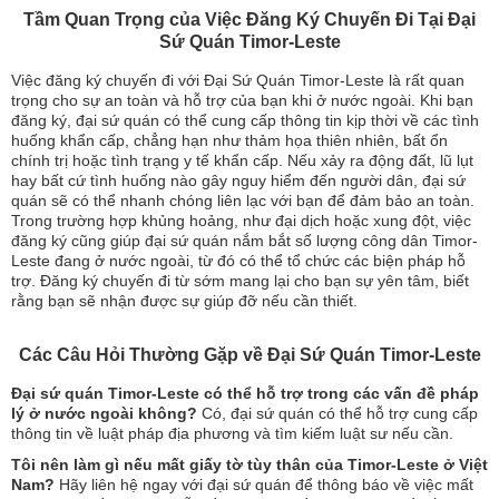
Tầm Quan Trọng của Việc Đăng Ký Chuyến Đi Tại Đại
Sứ Quán Timor-Leste
Việc đăng ký chuyến đi với Đại Sứ Quán Timor-Leste là rất quan
trọng cho sự an toàn và hỗ trợ của bạn khi ở nước ngoài. Khi bạn
đăng ký, đại sứ quán có thể cung cấp thông tin kịp thời về các tình
huống khẩn cấp, chẳng hạn như thảm họa thiên nhiên, bất ổn
chính trị hoặc tình trạng y tế khẩn cấp. Nếu xảy ra động đất, lũ lụt
hay bất cứ tình huống nào gây nguy hiểm đến người dân, đại sứ
quán sẽ có thể nhanh chóng liên lạc với bạn để đảm bảo an toàn.
Trong trường hợp khủng hoảng, như đại dịch hoặc xung đột, việc
đăng ký cũng giúp đại sứ quán nắm bắt số lượng công dân Timor-
Leste đang ở nước ngoài, từ đó có thể tổ chức các biện pháp hỗ
trợ. Đăng ký chuyến đi từ sớm mang lại cho bạn sự yên tâm, biết
rằng bạn sẽ nhận được sự giúp đỡ nếu cần thiết.
Các Câu Hỏi Thường Gặp về Đại Sứ Quán Timor-Leste
Đại sứ quán Timor-Leste có thể hỗ trợ trong các vấn đề pháp
lý ở nước ngoài không?
Có, đại sứ quán có thể hỗ trợ cung cấp
thông tin về luật pháp địa phương và tìm kiếm luật sư nếu cần.
Tôi nên làm gì nếu mất giấy tờ tùy thân của Timor-Leste ở Việt
Nam?
Hãy liên hệ ngay với đại sứ quán để thông báo về việc mất