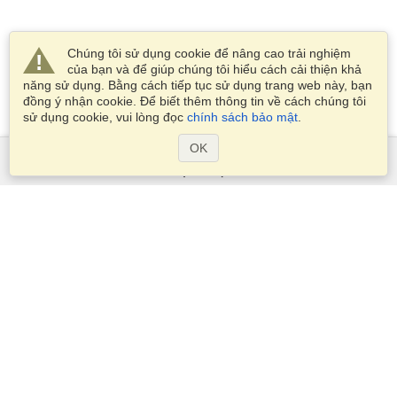
Chúng tôi sử dụng cookie để nâng cao trải nghiệm
của bạn và để giúp chúng tôi hiểu cách cải thiện khả
năng sử dụng. Bằng cách tiếp tục sử dụng trang web này, bạn
đồng ý nhận cookie. Để biết thêm thông tin về cách chúng tôi
sử dụng cookie, vui lòng đọc
chính sách bảo mật
.
OK
Dịch Vụ
Xin visa
Kiểm tra các yêu cầu thị thực
Thông tin hải quan
Các Đại sứ quán và Lãnh sự quán
Thông tin về Schengen