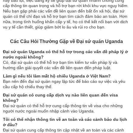
hay bão lụt, việc đăng ký sẽ giúp đại sứ quán nhanh chóng cung
cấp thông tin quan trọng và hỗ trợ bạn rời khỏi khu vực nguy hiểm.
Nếu bạn gặp phải các vấn đề liên quan đến bất ổn xã hội, đại sứ
quán có thể chỉ đạo và hỗ trợ bạn tìm cách đảm bảo an toàn. Hơn
nữa, trong tình huống khẩn cấp y tế, họ có thể kết nối bạn với dịch
vụ y tế cần thiết, giúp giảm bớt lo âu và rủi ro cho bạn.
Các Câu Hỏi Thường Gặp về Đại sứ quán Uganda
Đại sứ quán Uganda có thể hỗ trợ trong các vấn đề pháp lý ở
nước ngoài không?
Có, đại sứ quán có thể hỗ trợ bạn tìm kiếm tư vấn pháp lý và
hướng dẫn giải quyết các vấn đề liên quan đến pháp luật.
Làm gì nếu tôi làm mất hộ chiếu Uganda ở Việt Nam?
Bạn nên đến đại sứ quán ngay lập tức để báo cáo sự việc và yêu
cầu cấp hộ chiếu thay thế.
Đại sứ quán có cung cấp dịch vụ nào liên quan đến visa
không?
Đại sứ quán có thể hỗ trợ cung cấp thông tin về visa cho những
người nước ngoài muốn nhập cảnh vào Uganda.
Tôi có thể nhận thông tin về an toàn và các cảnh báo du lịch
ở đâu?
Đại sứ quán cung cấp thông tin cập nhật về an toàn và các cảnh