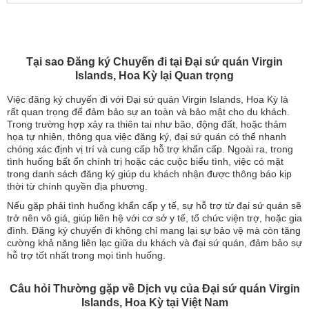
Tại sao Đăng ký Chuyến đi tại Đại sứ quán Virgin
Islands, Hoa Kỳ lại Quan trọng
Việc đăng ký chuyến đi với Đại sứ quán Virgin Islands, Hoa Kỳ là
rất quan trọng để đảm bảo sự an toàn và bảo mật cho du khách.
Trong trường hợp xảy ra thiên tai như bão, động đất, hoặc thảm
họa tự nhiên, thông qua việc đăng ký, đại sứ quán có thể nhanh
chóng xác định vị trí và cung cấp hỗ trợ khẩn cấp. Ngoài ra, trong
tình huống bất ổn chính trị hoặc các cuộc biểu tình, việc có mặt
trong danh sách đăng ký giúp du khách nhận được thông báo kịp
thời từ chính quyền địa phương.
Nếu gặp phải tình huống khẩn cấp y tế, sự hỗ trợ từ đại sứ quán sẽ
trở nên vô giá, giúp liên hệ với cơ sở y tế, tổ chức viện trợ, hoặc gia
đình. Đăng ký chuyến đi không chỉ mang lại sự bảo vệ mà còn tăng
cường khả năng liên lạc giữa du khách và đại sứ quán, đảm bảo sự
hỗ trợ tốt nhất trong mọi tình huống.
Câu hỏi Thường gặp về Dịch vụ của Đại sứ quán Virgin
Islands, Hoa Kỳ tại Việt Nam