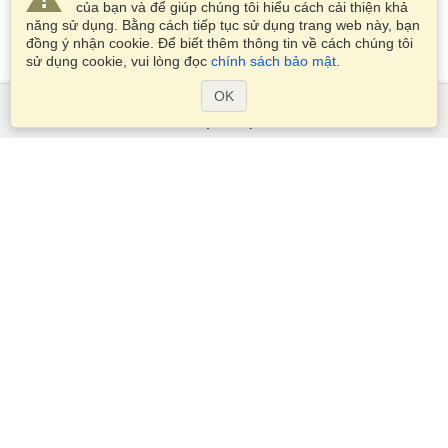
của bạn và để giúp chúng tôi hiểu cách cải thiện khả
năng sử dụng. Bằng cách tiếp tục sử dụng trang web này, bạn
đồng ý nhận cookie. Để biết thêm thông tin về cách chúng tôi
sử dụng cookie, vui lòng đọc
chính sách bảo mật
.
OK
Dịch Vụ
Xin visa
Kiểm tra các yêu cầu thị thực
Thông tin hải quan
Các Đại sứ quán và Lãnh sự quán
Thông tin về Schengen
Tuyên bố về Quyền riêng tư
Điều khoản Dịch vụ