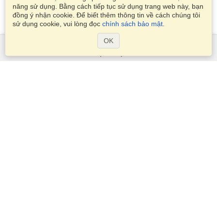
năng sử dụng. Bằng cách tiếp tục sử dụng trang web này, bạn
đồng ý nhận cookie. Để biết thêm thông tin về cách chúng tôi
sử dụng cookie, vui lòng đọc
chính sách bảo mật
.
OK
Dịch Vụ
Xin visa
Kiểm tra các yêu cầu thị thực
Thông tin hải quan
Các Đại sứ quán và Lãnh sự quán
Thông tin về Schengen
Tuyên bố về Quyền riêng tư
Điều khoản Dịch vụ