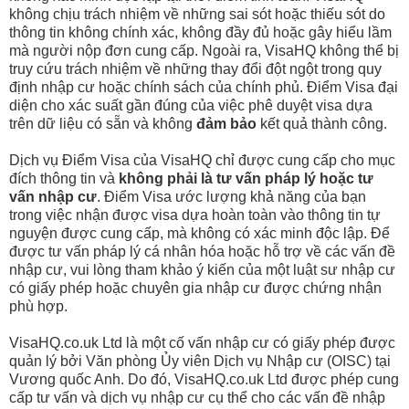
không chịu trách nhiệm về những sai sót hoặc thiếu sót do
thông tin không chính xác, không đầy đủ hoặc gây hiểu lầm
mà người nộp đơn cung cấp. Ngoài ra, VisaHQ không thể bị
truy cứu trách nhiệm về những thay đổi đột ngột trong quy
định nhập cư hoặc chính sách của chính phủ. Điểm Visa đại
diện cho xác suất gần đúng của việc phê duyệt visa dựa
trên dữ liệu có sẵn và không
đảm bảo
kết quả thành công.
Dịch vụ Điểm Visa của VisaHQ chỉ được cung cấp cho mục
đích thông tin và
không phải là tư vấn pháp lý hoặc tư
vấn nhập cư
. Điểm Visa ước lượng khả năng của bạn
trong việc nhận được visa dựa hoàn toàn vào thông tin tự
nguyện được cung cấp, mà không có xác minh độc lập. Để
được tư vấn pháp lý cá nhân hóa hoặc hỗ trợ về các vấn đề
nhập cư, vui lòng tham khảo ý kiến của một luật sư nhập cư
có giấy phép hoặc chuyên gia nhập cư được chứng nhận
phù hợp.
VisaHQ.co.uk Ltd là một cố vấn nhập cư có giấy phép được
quản lý bởi Văn phòng Ủy viên Dịch vụ Nhập cư (OISC) tại
Vương quốc Anh. Do đó, VisaHQ.co.uk Ltd được phép cung
cấp tư vấn và dịch vụ nhập cư cụ thể cho các vấn đề nhập