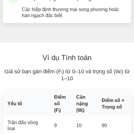
Các hiệp định thương mại song phương hoặc
hạn ngạch đặc biệt
Ví dụ Tính toán
Giả sử bạn gán điểm (Fᵢ) từ 0–10 và trọng số (Wᵢ) từ
1–10
Điểm
Cân
Điểm số ×
Yếu tố
số
nặng
Trọng số
(Fᵢ)
(Wᵢ)
Trận đấu vòng
9
10
90
loại