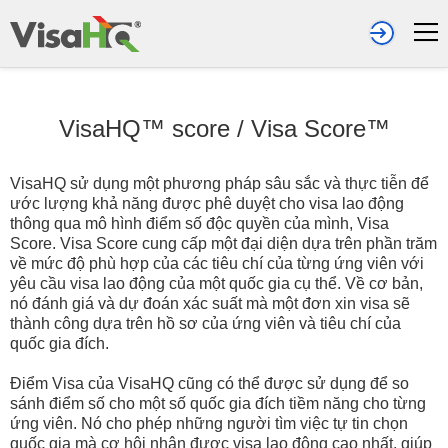
VisaHQ™ score
/
Visa Score™
VisaHQ sử dụng một phương pháp sâu sắc và thực tiễn để
ước lượng khả năng được phê duyệt cho visa lao động
thông qua mô hình điểm số độc quyền của mình, Visa
Score. Visa Score cung cấp một đại diện dựa trên phần trăm
về mức độ phù hợp của các tiêu chí của từng ứng viên với
yêu cầu visa lao động của một quốc gia cụ thể. Về cơ bản,
nó đánh giá và dự đoán xác suất mà một đơn xin visa sẽ
thành công dựa trên hồ sơ của ứng viên và tiêu chí của
quốc gia đích.
Điểm Visa của VisaHQ cũng có thể được sử dụng để so
sánh điểm số cho một số quốc gia đích tiềm năng cho từng
ứng viên. Nó cho phép những người tìm việc tự tin chọn
quốc gia mà cơ hội nhận được visa lao động cao nhất, giúp