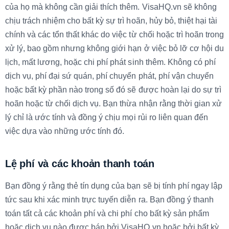
của họ mà không cần giải thích thêm. VisaHQ.vn sẽ không
chịu trách nhiệm cho bất kỳ sự trì hoãn, hủy bỏ, thiệt hại tài
chính và các tổn thất khác do việc từ chối hoặc trì hoãn trong
xử lý, bao gồm nhưng không giới hạn ở việc bỏ lỡ cơ hội du
lịch, mất lương, hoặc chi phí phát sinh thêm. Không có phí
dịch vụ, phí đại sứ quán, phí chuyển phát, phí vận chuyển
hoặc bất kỳ phần nào trong số đó sẽ được hoàn lại do sự trì
hoãn hoặc từ chối dịch vụ. Bạn thừa nhận rằng thời gian xử
lý chỉ là ước tính và đồng ý chịu mọi rủi ro liên quan đến
việc dựa vào những ước tính đó.
Lệ phí và các khoản thanh toán
Bạn đồng ý rằng thẻ tín dụng của bạn sẽ bị tính phí ngay lập
tức sau khi xác minh trực tuyến diễn ra. Bạn đồng ý thanh
toán tất cả các khoản phí và chi phí cho bất kỳ sản phẩm
hoặc dịch vụ nào được bán bởi VisaHQ.vn hoặc bởi bất kỳ