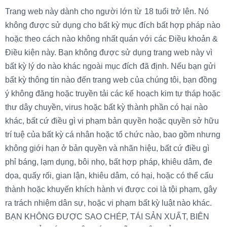
Trang web này dành cho người lớn từ 18 tuổi trở lên. Nó
không được sử dụng cho bất kỳ mục đích bất hợp pháp nào
hoặc theo cách nào không nhất quán với các Điều khoản &
Điều kiện này. Bạn không được sử dụng trang web này vì
bất kỳ lý do nào khác ngoài mục đích đã định. Nếu bạn gửi
bất kỳ thông tin nào đến trang web của chúng tôi, bạn đồng
ý không đăng hoặc truyền tải các kế hoạch kim tự tháp hoặc
thư dây chuyền, virus hoặc bất kỳ thành phần có hại nào
khác, bất cứ điều gì vi phạm bản quyền hoặc quyền sở hữu
trí tuệ của bất kỳ cá nhân hoặc tổ chức nào, bao gồm nhưng
không giới hạn ở bản quyền và nhãn hiệu, bất cứ điều gì
phỉ báng, lạm dụng, bôi nhọ, bất hợp pháp, khiêu dâm, đe
dọa, quấy rối, gian lận, khiêu dâm, có hại, hoặc có thể cấu
thành hoặc khuyến khích hành vi được coi là tội phạm, gây
ra trách nhiệm dân sự, hoặc vi phạm bất kỳ luật nào khác.
BẠN KHÔNG ĐƯỢC SAO CHÉP, TÁI SẢN XUẤT, BIÊN