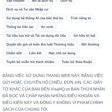
Vận chuyển
Mô tả dịch vụ
Dịch vụ
Dịch vụ và Tư vấn Nhập cư
Sử dụng hệ thống AI của bên thứ ba
Tính riêng tư
Thông tin liên lạc
An ninh
Tài liệu lưu trữ và Tái sử dụng dữ liệu
Sở hữu trí tuệ
Quyền tác giả và tuân thủ luật Thương hiệu
Bồi thường
Chấm dứt
Liên kết
Hạn chế sử dụng
Tuyên bố miễn trừ trách nhiệm
Toàn bộ thỏa thuận
BẰNG VIỆC SỬ DỤNG TRANG WEB NÀY, BẰNG VIỆC
GỬI HOẶC CHUYỂN HỘ CHIẾU, ĐƠN XIN, CÁC GIẤY
TỜ KHÁC CỦA BẠN ĐẾN VisaHQ.vn BẠN THỪA NHẬN
ĐÃ ĐỌC VÀ CHẤP NHẬN NHỮNG ĐIỀU KHOẢN VÀ
ĐIỀU KIỆN NÀY VÀ ĐỒNG Ý KHÔNG VI PHẠM CHÍNH
SÁCH CỦA CHÚNG TÔI.