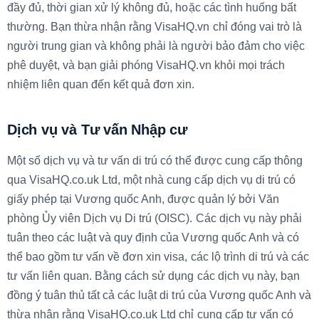
đầy đủ, thời gian xử lý không đủ, hoặc các tình huống bất
thường. Bạn thừa nhận rằng VisaHQ.vn chỉ đóng vai trò là
người trung gian và không phải là người bảo đảm cho việc
phê duyệt, và bạn giải phóng VisaHQ.vn khỏi mọi trách
nhiệm liên quan đến kết quả đơn xin.
Dịch vụ và Tư vấn Nhập cư
Một số dịch vụ và tư vấn di trú có thể được cung cấp thông
qua VisaHQ.co.uk Ltd, một nhà cung cấp dịch vụ di trú có
giấy phép tại Vương quốc Anh, được quản lý bởi Văn
phòng Ủy viên Dịch vụ Di trú (OISC). Các dịch vụ này phải
tuân theo các luật và quy định của Vương quốc Anh và có
thể bao gồm tư vấn về đơn xin visa, các lộ trình di trú và các
tư vấn liên quan. Bằng cách sử dụng các dịch vụ này, bạn
đồng ý tuân thủ tất cả các luật di trú của Vương quốc Anh và
thừa nhận rằng VisaHQ.co.uk Ltd chỉ cung cấp tư vấn có