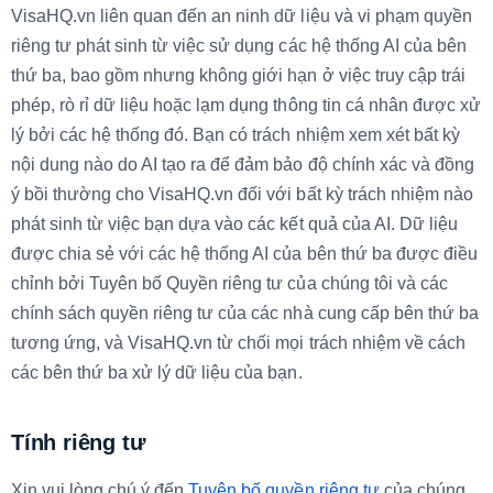
VisaHQ.vn liên quan đến an ninh dữ liệu và vi phạm quyền
riêng tư phát sinh từ việc sử dụng các hệ thống AI của bên
thứ ba, bao gồm nhưng không giới hạn ở việc truy cập trái
phép, rò rỉ dữ liệu hoặc lạm dụng thông tin cá nhân được xử
lý bởi các hệ thống đó. Bạn có trách nhiệm xem xét bất kỳ
nội dung nào do AI tạo ra để đảm bảo độ chính xác và đồng
ý bồi thường cho VisaHQ.vn đối với bất kỳ trách nhiệm nào
phát sinh từ việc bạn dựa vào các kết quả của AI. Dữ liệu
được chia sẻ với các hệ thống AI của bên thứ ba được điều
chỉnh bởi Tuyên bố Quyền riêng tư của chúng tôi và các
chính sách quyền riêng tư của các nhà cung cấp bên thứ ba
tương ứng, và VisaHQ.vn từ chối mọi trách nhiệm về cách
các bên thứ ba xử lý dữ liệu của bạn.
Tính riêng tư
Xin vui lòng chú ý đến
Tuyên bố quyền riêng tư
của chúng