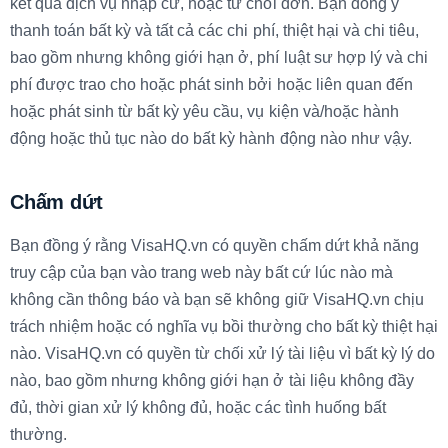
kết quả dịch vụ nhập cư, hoặc từ chối đơn. Bạn đồng ý
thanh toán bất kỳ và tất cả các chi phí, thiệt hại và chi tiêu,
bao gồm nhưng không giới hạn ở, phí luật sư hợp lý và chi
phí được trao cho hoặc phát sinh bởi hoặc liên quan đến
hoặc phát sinh từ bất kỳ yêu cầu, vụ kiện và/hoặc hành
động hoặc thủ tục nào do bất kỳ hành động nào như vậy.
Chấm dứt
Bạn đồng ý rằng VisaHQ.vn có quyền chấm dứt khả năng
truy cập của bạn vào trang web này bất cứ lúc nào mà
không cần thông báo và bạn sẽ không giữ VisaHQ.vn chịu
trách nhiệm hoặc có nghĩa vụ bồi thường cho bất kỳ thiệt hại
nào. VisaHQ.vn có quyền từ chối xử lý tài liệu vì bất kỳ lý do
nào, bao gồm nhưng không giới hạn ở tài liệu không đầy
đủ, thời gian xử lý không đủ, hoặc các tình huống bất
thường.