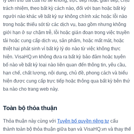
lý bên thứ ba của nó
sẽ không, trực tiếp hoặc gián tiếp, chịu
trách nhiệm, theo bất kỳ cách nào, đối với bạn hoặc bất kỳ
người nào khác về bất kỳ sự không chính xác hoặc lỗi nào
trong hoặc thiếu sót từ các dịch vụ, bao gồm nhưng không
giới hạn ở sự chậm trễ, lỗi hoặc gián đoạn trong việc truyền
tải hoặc cung cấp dịch vụ, sản phẩm, hoặc mất mát, hoặc
thiệt hại phát sinh vì bất kỳ lý do nào từ việc không thực
hiện. VisaHQ.vn
không đưa ra bất kỳ bảo đảm hoặc tuyên
bố nào về bất kỳ loại nào liên quan đến thông tin, yêu cầu,
hạn chế, chất lượng, nội dung, chủ đề, phong cách và biểu
hiện được cung cấp trực tiếp hoặc thông qua bất kỳ bên thứ
ba nào cho trang web này.
Toàn bộ thỏa thuận
Thỏa thuận này cùng với
Tuyên bố quyền riêng tư
cấu
thành toàn bộ thỏa thuận giữa bạn và VisaHQ.vn và thay thế