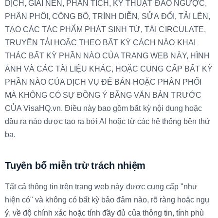
DỊCH, GIẢI NÉN, PHÂN TÍCH, KỸ THUẬT ĐẢO NGƯỢC,
PHÂN PHỐI, CÔNG BỐ, TRÌNH DIỄN, SỬA ĐỔI, TẢI LÊN,
TẠO CÁC TÁC PHẨM PHÁT SINH TỪ, TÁI CIRCULATE,
TRUYỀN TẢI HOẶC THEO BẤT KỲ CÁCH NÀO KHAI
THÁC BẤT KỲ PHẦN NÀO CỦA TRANG WEB NÀY, HÌNH
ẢNH VÀ CÁC TÀI LIỆU KHÁC, HOẶC CUNG CẤP BẤT KỲ
PHẦN NÀO CỦA DỊCH VỤ ĐỂ BÁN HOẶC PHÂN PHỐI
MÀ KHÔNG CÓ SỰ ĐỒNG Ý BẰNG VĂN BẢN TRƯỚC
CỦA VisaHQ.vn. Điều này bao gồm bất kỳ nội dung hoặc
đầu ra nào được tạo ra bởi AI hoặc từ các hệ thống bên thứ
ba.
Tuyên bố miễn trừ trách nhiệm
Tất cả thông tin trên trang web này được cung cấp "như
hiện có" và không có bất kỳ bảo đảm nào, rõ ràng hoặc ngụ
ý, về độ chính xác hoặc tính đầy đủ của thông tin, tính phù