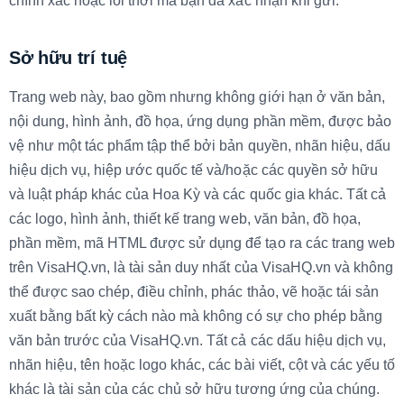
chính xác hoặc lỗi thời mà bạn đã xác nhận khi gửi.
Sở hữu trí tuệ
Trang web này, bao gồm nhưng không giới hạn ở văn bản,
nội dung, hình ảnh, đồ họa, ứng dụng phần mềm, được bảo
vệ như một tác phẩm tập thể bởi bản quyền, nhãn hiệu, dấu
hiệu dịch vụ, hiệp ước quốc tế và/hoặc các quyền sở hữu
và luật pháp khác của Hoa Kỳ và các quốc gia khác. Tất cả
các logo, hình ảnh, thiết kế trang web, văn bản, đồ họa,
phần mềm, mã HTML được sử dụng để tạo ra các trang web
trên VisaHQ.vn, là tài sản duy nhất của VisaHQ.vn và không
thể được sao chép, điều chỉnh, phác thảo, vẽ hoặc tái sản
xuất bằng bất kỳ cách nào mà không có sự cho phép bằng
văn bản trước của VisaHQ.vn. Tất cả các dấu hiệu dịch vụ,
nhãn hiệu, tên hoặc logo khác, các bài viết, cột và các yếu tố
khác là tài sản của các chủ sở hữu tương ứng của chúng.