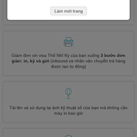
Đăng ký nhiều loại visa cùng một lúc
tự động, không cần
Làm mới trang
nhập thông tin lặp đi lặp lại
Giảm đơn xin visa Thổ Nhĩ Kỳ của bạn xuống
3 bước đơn
giản: in, ký và gửi
(inbound và nhãn vận chuyển trả hàng
được tạo tự động)
Tải lên và sử dụng lại ảnh kỹ thuật số của bạn mà không cần
máy in bao giờ