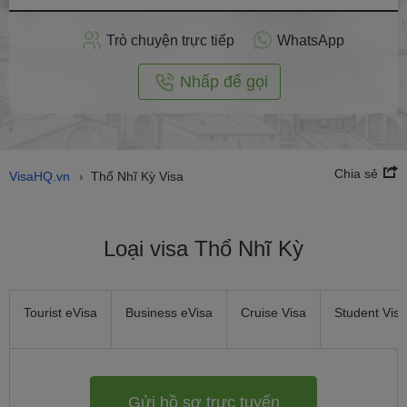
hồ
sơ
Trò chuyện trực tiếp
WhatsApp
trực
tuyến
Nhấp để gọi
Chia sẻ
VisaHQ.vn
Thổ Nhĩ Kỳ Visa
›
Loại visa Thổ Nhĩ Kỳ
Tourist eVisa
Business eVisa
Cruise Visa
Student Visa
Gửi hồ sơ trực tuyến