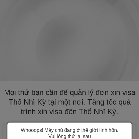
Mọi thứ bạn cần để quản lý đơn xin visa
Thổ Nhĩ Kỳ tại một nơi. Tăng tốc quá
trình xin visa đến Thổ Nhĩ Kỳ.
Whooops! Máy chủ đang ở thế giới linh hồn.
Vui lòng thử lại sau