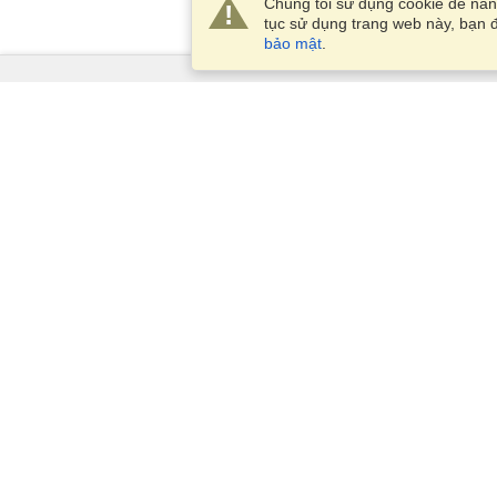
Chúng tôi sử dụng cookie để nâng
tục sử dụng trang web này, bạn đ
bảo mật
.
Dịch Vụ
Xin visa
Kiểm tra các yêu cầu thị thực
Thông tin hải quan
Các Đại sứ quán và Lãnh sự
quán
Thông tin về Schengen
Tuyên bố về Quyền riêng tư
Điều khoản Dịch vụ
Điểm VisaHQ