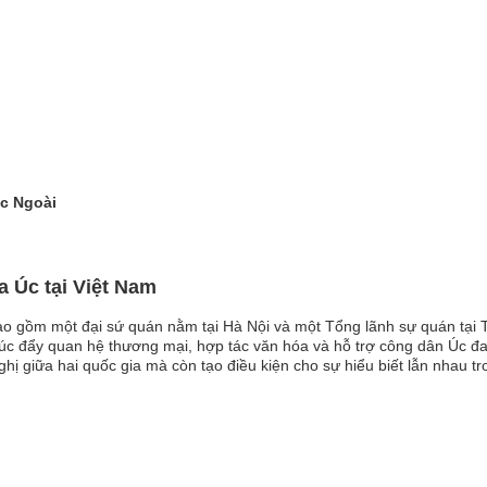
c Ngoài
a Úc tại Việt Nam
bao gồm một đại sứ quán nằm tại Hà Nội và một Tổng lãnh sự quán tạ
úc đẩy quan hệ thương mại, hợp tác văn hóa và hỗ trợ công dân Úc đan
ghị giữa hai quốc gia mà còn tạo điều kiện cho sự hiểu biết lẫn nhau t