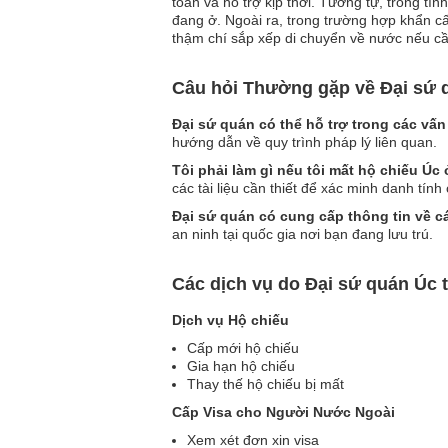
toàn và hỗ trợ kịp thời. Tương tự, trong tì
đang ở. Ngoài ra, trong trường hợp khẩn cấ
thậm chí sắp xếp di chuyển về nước nếu cần
Câu hỏi Thường gặp về Đại sứ 
Đại sứ quán có thể hỗ trợ trong các vấ
hướng dẫn về quy trình pháp lý liên quan.
Tôi phải làm gì nếu tôi mất hộ chiếu Úc
các tài liệu cần thiết để xác minh danh tính
Đại sứ quán có cung cấp thông tin về c
an ninh tại quốc gia nơi bạn đang lưu trú.
Các dịch vụ do Đại sứ quán Úc 
Dịch vụ Hộ chiếu
Cấp mới hộ chiếu
Gia hạn hộ chiếu
Thay thế hộ chiếu bị mất
Cấp Visa cho Người Nước Ngoài
Xem xét đơn xin visa