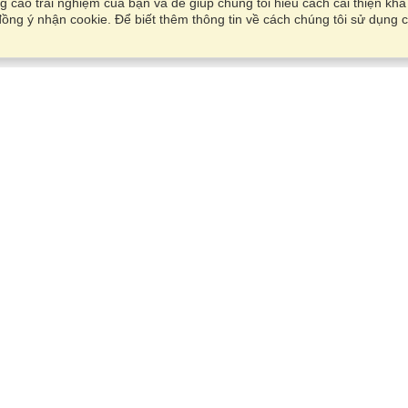
 cao trải nghiệm của bạn và để giúp chúng tôi hiểu cách cải thiện kh
ồng ý nhận cookie. Để biết thêm thông tin về cách chúng tôi sử dụng c
Tài Khoản
Văn Phòng
Hoàn thành một ứng dụng
Quản lý người đăng ký của tôi
23rd Floor, Vinaconex 9 Towe
Quản lý đơn đặt hàng của tôi
Pham Hung road, Me Tri,
Tu Liem
Xem trên bản đồ
VisaHQ cho Doanh nghiệp
Thứ hai — Thứ sáu
9:00 am - 5:30 pm