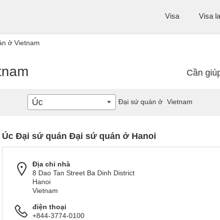
Visa
Visa l
án ở Vietnam
etnam
Cần giú
Úc
Đại sứ quán ở
Vietnam
Úc Đại sứ quán Đại sứ quán ở Hanoi
Địa chỉ nhà
8 Dao Tan Street Ba Dinh District
Hanoi
Vietnam
điện thoại
+844-3774-0100