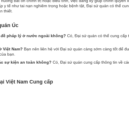
nh huống bất ổn chính trị hoặc biểu tình, việc đăng ký giúp chính quyền
p y tế như tai nạn nghiêm trọng hoặc bệnh tật, Đại sứ quán có thể cun
 thiết.
quán Úc
n đề pháp lý ở nước ngoài không?
Có, Đại sứ quán có thể cung cấp t
 ở Việt Nam?
Bạn nên liên hệ với Đại sứ quán càng sớm càng tốt để đư
 của bạn.
ác sự kiện an toàn không?
Có, Đại sứ quán cung cấp thông tin về cá
tại Việt Nam Cung cấp