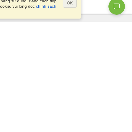
ả năng sử dụng. Bằng cách tiếp
OK
ookie, vui lòng đọc
chính sách
Câu Hỏi?
Sơ đồ vị trí
info@visahq.vn
r,