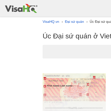
VisaHQ.vn
Đại sứ quán
Úc Đại sứ qu
›
›
Úc Đại sứ quán ở Vi