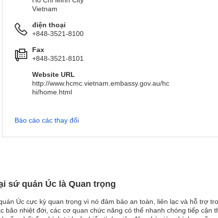
Ho Chi Minh City
Vietnam
điện thoại
+848-3521-8100
Fax
+848-3521-8101
Website URL
http://www.hcmc.vietnam.embassy.gov.au/hc
hi/home.html
Báo cáo các thay đổi
ại sứ quán Úc là Quan trọng
quán Úc cực kỳ quan trọng vì nó đảm bảo an toàn, liên lạc và hỗ trợ t
oặc bão nhiệt đới, các cơ quan chức năng có thể nhanh chóng tiếp cận t