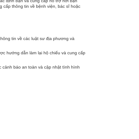
 xác định bạn và cung cấp hỗ trợ nơi bạn
g cấp thông tin về bệnh viện, bác sĩ hoặc
hông tin về các luật sư địa phương và
ợc hướng dẫn làm lại hộ chiếu và cung cấp
c cảnh báo an toàn và cập nhật tình hình