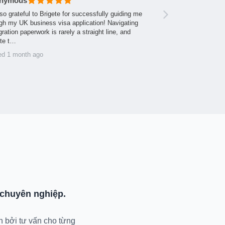
nymous
so grateful to Brigete for successfully guiding me
gh my UK business visa application! Navigating
ration paperwork is rarely a straight line, and
ite t…
ed 1 month ago
chuyên nghiệp.
n bởi tư vấn cho từng