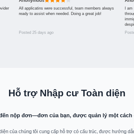
Anonymous
Ano
ovider
All applicatins were successful, team members always
I am 
ready to assist when needed. Doing a great job!
throu
immig
desp
Posted 25 days ago
Post
Hỗ trợ Nhập cư Toàn diện
 đến nộp đơn—đơn của bạn, được quản lý một cách 
 diện của chúng tôi cung cấp hỗ trợ có cấu trúc, được hướng dẫ