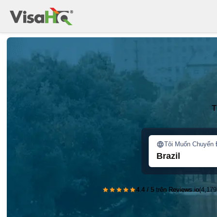
T
Tôi Muốn Chuyển 
Brazil
★★★★★
4.4 / 5 trên Reviews.io
(4,179