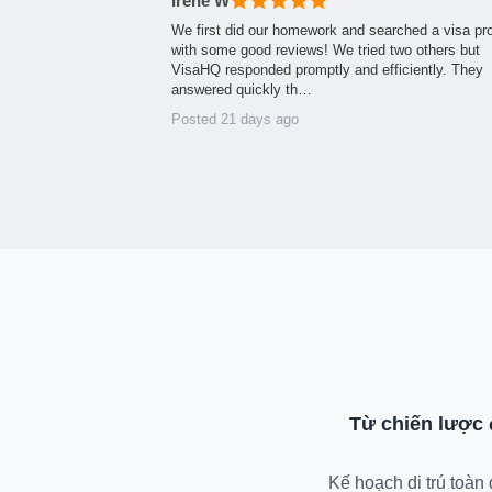
Irene W
We first did our homework and searched a visa pr
with some good reviews! We tried two others but
VisaHQ responded promptly and efficiently. They
answered quickly th…
Posted 21 days ago
Từ chiến lược
Kế hoạch di trú toàn