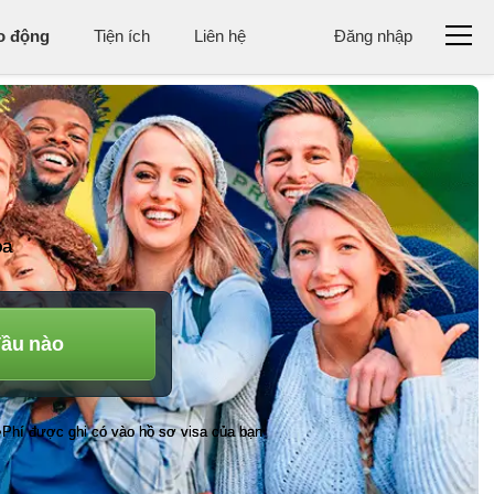
ao động
Tiện ích
Liên hệ
Đăng nhập
óa
đầu nào
Phí được ghi có vào hồ sơ visa của bạn
•