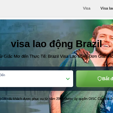
Visa
Visa l
visa lao động Brazil
ừ Giấc Mơ đến Thực Tế: Brazil Visa Lao Động Đơn Giản H
Đến
Bắt 
)
1M+
du khách được phục vụ từ năm 2003
Được ủy quyền OISC Cấp 1 & 2
•
•