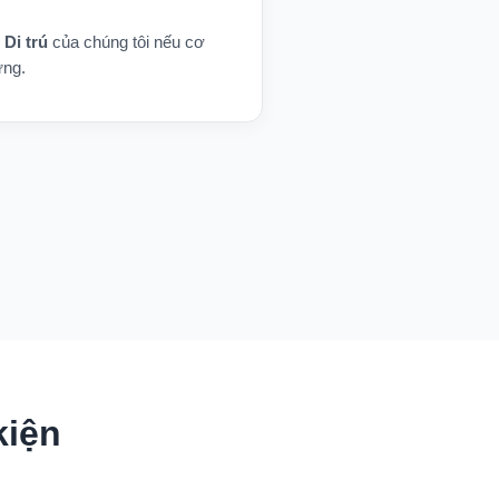
 Di trú
của chúng tôi nếu cơ
ứng.
kiện