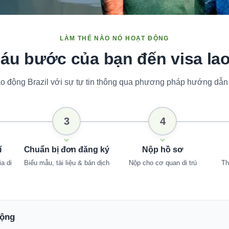
LÀM THẾ NÀO NÓ HOẠT ĐỘNG
sáu bước của bạn đến visa lao
lao động Brazil với sự tự tin thông qua phương pháp hướng dẫn 
3
4
í
Chuẩn bị đơn đăng ký
Nộp hồ sơ
a di
Biểu mẫu, tài liệu & bản dịch
Nộp cho cơ quan di trú
Th
động