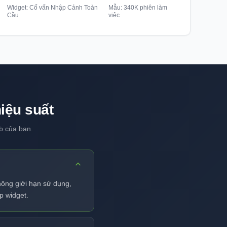
Widget: Cố vấn Nhập Cảnh Toàn
Mẫu: 340K phiên làm
Cầu
việc
iệu suất
b của bạn.
hông giới hạn sử dụng,
p widget.