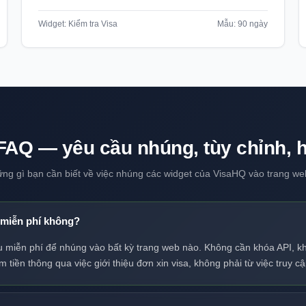
Widget: Kiểm tra Visa
Mẫu: 90 ngày
FAQ — yêu cầu nhúng, tùy chỉnh, h
ững gì bạn cần biết về việc nhúng các widget của VisaHQ vào trang we
 miễn phí không?
u miễn phí để nhúng vào bất kỳ trang web nào. Không cần khóa API, k
 tiền thông qua việc giới thiệu đơn xin visa, không phải từ việc truy cậ