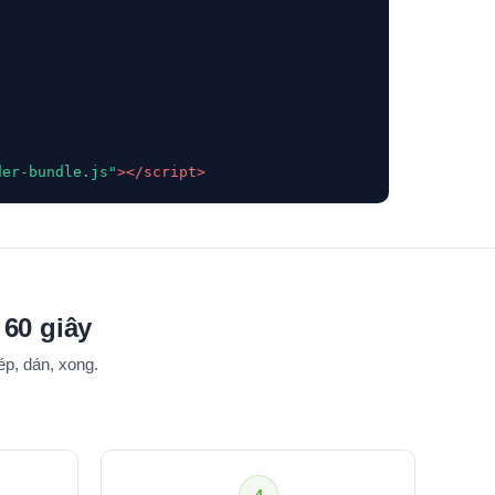
der-bundle.js"
></script>
 60 giây
p, dán, xong.