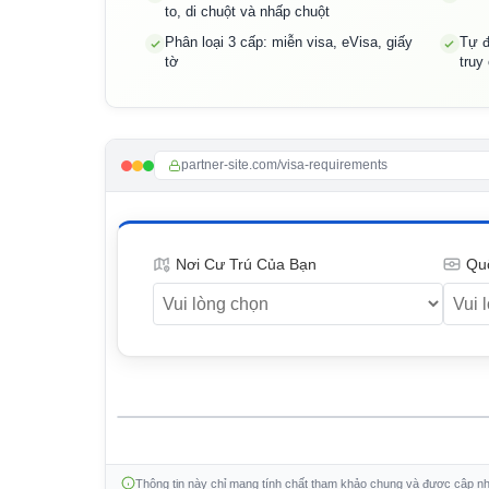
to, di chuột và nhấp chuột
Phân loại 3 cấp: miễn visa, eVisa, giấy
Tự đ
tờ
truy
partner-site.com/visa-requirements
Nơi Cư Trú Của Bạn
Qu
Thông tin này chỉ mang tính chất tham khảo chung và được cập nhậ