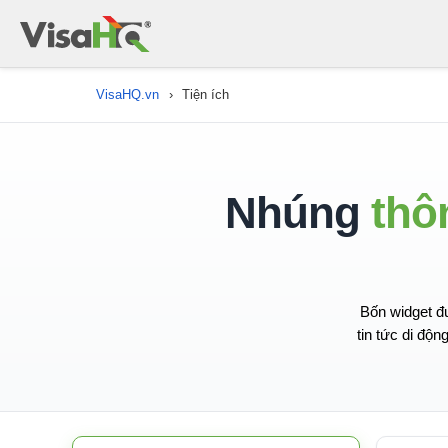
VisaHQ.vn
›
Tiện ích
Nhúng
thôn
Bốn widget đư
tin tức di độn