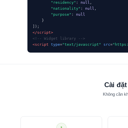
"residency"
: 
null
,

"nationality"
: 
null
,

"purpose"
: 
null
    }

</script>
<!-- Widget library -->
<script
type
=
"text/javascript"
src
=
"https
Cài đặt
Không cần kh