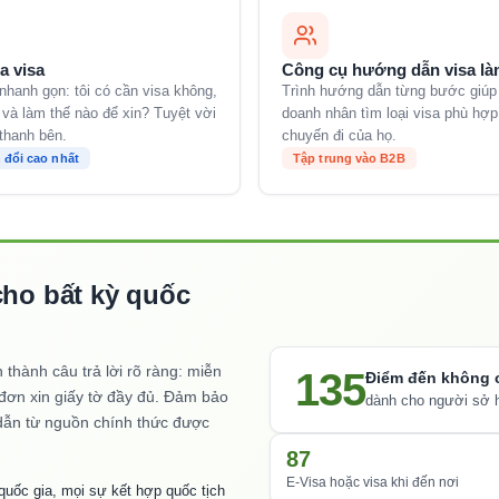
a visa
Công cụ hướng dẫn visa là
nhanh gọn: tôi có cần visa không,
Trình hướng dẫn từng bước giúp
, và làm thế nào để xin? Tuyệt vời
doanh nhân tìm loại visa phù hợp
thanh bên.
chuyến đi của họ.
 đổi cao nhất
Tập trung vào B2B
cho bất kỳ quốc
 thành câu trả lời rõ ràng: miễn
135
Điểm đến không 
 đơn xin giấy tờ đầy đủ. Đảm bảo
dành cho người sở 
 dẫn từ nguồn chính thức được
87
E-Visa hoặc visa khi đến nơi
quốc gia, mọi sự kết hợp quốc tịch