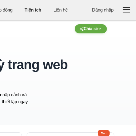
ao động
Tiện ích
Liên hệ
Đăng nhập
Chia sẻ
ỳ trang web
u nhập cảnh và
 thiết lập ngay
Mới