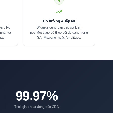
4
Đo lường & lặp lại
ạn. Nó
Widgets cung cấp các sự kiện
 nhật và
postMessage để theo dõi dễ dàng trong
nào.
GA, Mixpanel hoặc Amplitude.
99.97%
Thời gian hoạt động của CDN