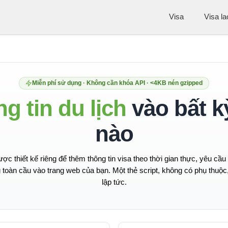
Visa
Visa l
Miễn phí sử dụng · Không cần khóa API · <4KB nén gzipped
g tin du lịch
vào bất k
nào
ợc thiết kế riêng để thêm thông tin visa theo thời gian thực, yêu cầ
g toàn cầu vào trang web của bạn. Một thẻ script, không có phụ thuộc,
lập tức.