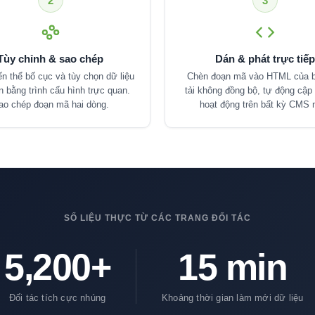
2
3
Tùy chỉnh & sao chép
Dán & phát trực tiếp
n thể bố cục và tùy chọn dữ liệu
Chèn đoạn mã vào HTML của b
n bằng trình cấu hình trực quan.
tải không đồng bộ, tự động cập
ao chép đoạn mã hai dòng.
hoạt động trên bất kỳ CMS 
SỐ LIỆU THỰC TỪ CÁC TRANG ĐỐI TÁC
5,200+
15 min
Đối tác tích cực nhúng
Khoảng thời gian làm mới dữ liệu