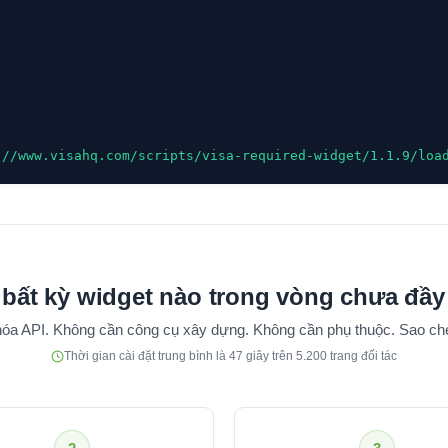
://www.visahq.com/scripts/visa-required-widget/1.1.9/loa
 bất kỳ widget nào trong vòng chưa đầy
óa API. Không cần công cụ xây dựng. Không cần phụ thuộc. Sao ché
Thời gian cài đặt trung bình là 47 giây trên 5.200 trang đối tác