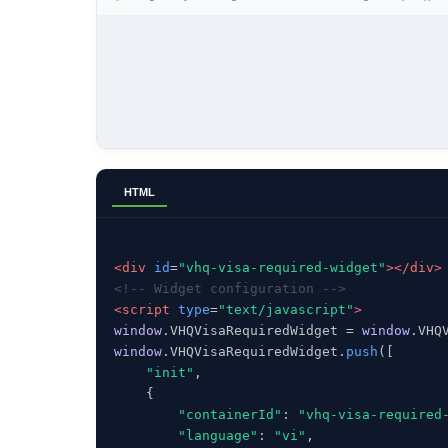
HTML
<div
id
=
"vhq-visa-required-widget"
></div>
<!-- Widget configuration -->
<script
type
=
"text/javascript"
>
window
.VHQVisaRequiredWidget = 
window
window
.VHQVisaRequiredWidget.
push
([

"init"
,

    {

"containerId"
: 
"vhq-visa-required
"language"
: 
"vi"
,
