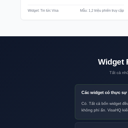
Widget: Tin tức Visa
Mẫu: 1,2 triệu phiên truy cập
Widget 
Tất cả nh
Các widget có thực sự
Có. Tất cả bốn widget đề
không phí ẩn. VisaHQ kiếm