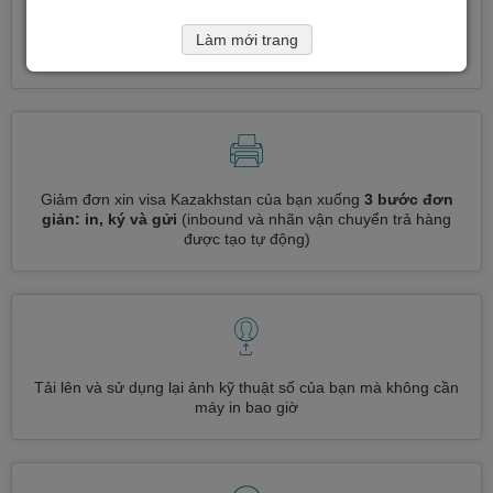
Đăng ký nhiều loại visa cùng một lúc
tự động, không cần
Làm mới trang
nhập thông tin lặp đi lặp lại
Giảm đơn xin visa Kazakhstan của bạn xuống
3 bước đơn
giản: in, ký và gửi
(inbound và nhãn vận chuyển trả hàng
được tạo tự động)
Tải lên và sử dụng lại ảnh kỹ thuật số của bạn mà không cần
máy in bao giờ