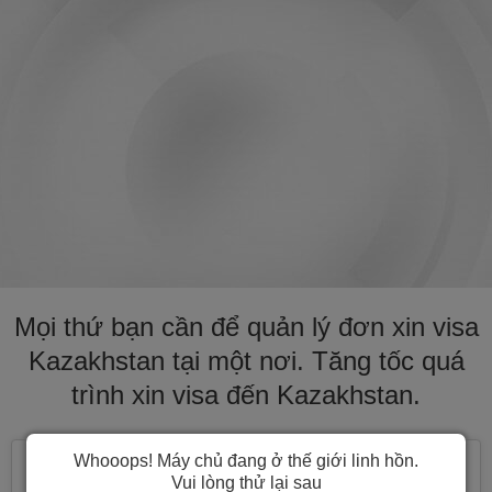
Mọi thứ bạn cần để quản lý đơn xin visa
Kazakhstan tại một nơi. Tăng tốc quá
trình xin visa đến Kazakhstan.
Whooops! Máy chủ đang ở thế giới linh hồn.
Vui lòng thử lại sau