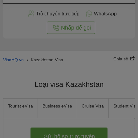
hồ
sơ
Trò chuyện trực tiếp
WhatsApp
trực
tuyến
Nhấp để gọi
Chia sẻ
VisaHQ.vn
Kazakhstan Visa
›
Loại visa Kazakhstan
Tourist eVisa
Business eVisa
Cruise Visa
Student Visa
Gửi hồ sơ trực tuyến