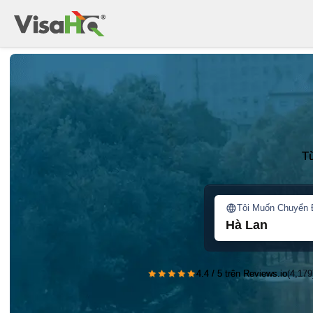
T
Tôi Muốn Chuyển 
Hà Lan
★★★★★
4.4 / 5 trên Reviews.io
(4,179