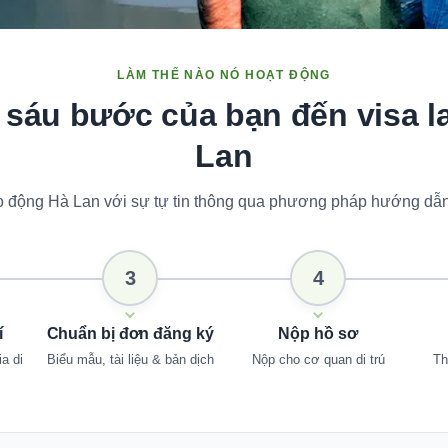
LÀM THẾ NÀO NÓ HOẠT ĐỘNG
 sáu bước của bạn đến visa 
Lan
lao động Hà Lan với sự tự tin thông qua phương pháp hướng dẫn 
3
4
í
Chuẩn bị đơn đăng ký
Nộp hồ sơ
a di
Biểu mẫu, tài liệu & bản dịch
Nộp cho cơ quan di trú
Th