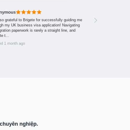
nymous
so grateful to Brigete for successfully guiding me
gh my UK business visa application! Navigating
ration paperwork is rarely a straight line, and
ite t…
ed 1 month ago
chuyên nghiệp.