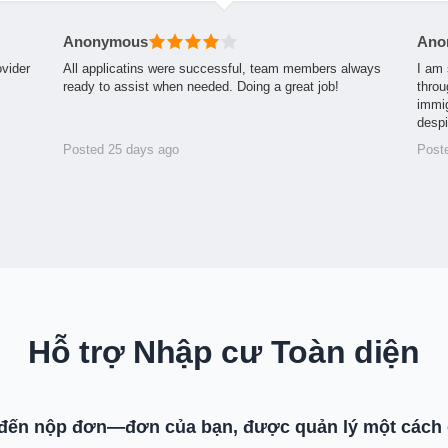
Anonymous
Ano
ovider
All applicatins were successful, team members always
I am 
ready to assist when needed. Doing a great job!
throu
immig
desp
Posted 25 days ago
Post
Hỗ trợ Nhập cư Toàn diện
 đến nộp đơn—đơn của bạn, được quản lý một cách 