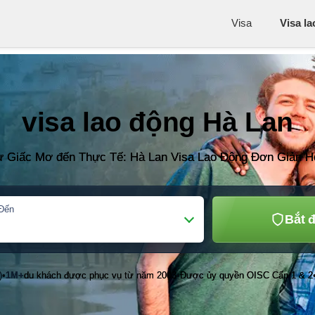
Visa
Visa l
visa lao động Hà Lan
ừ Giấc Mơ đến Thực Tế: Hà Lan Visa Lao Động Đơn Giản H
Đến
Bắt 
)
1M+
du khách được phục vụ từ năm 2003
Được ủy quyền OISC Cấp 1 & 2
•
•