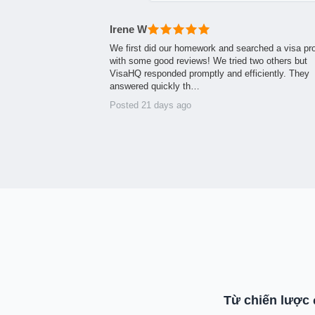
Irene W
We first did our homework and searched a visa pr
with some good reviews! We tried two others but
VisaHQ responded promptly and efficiently. They
answered quickly th…
Posted 21 days ago
Từ chiến lược