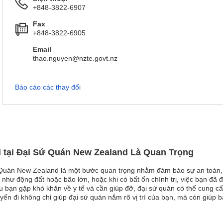
+848-3822-6907
Fax
+848-3822-6905
Email
thao.nguyen@nzte.govt.nz
Báo cáo các thay đổi
i tại Đại Sứ Quán New Zealand Là Quan Trọng
 Quán New Zealand là một bước quan trọng nhằm đảm bảo sự an toàn, li
i như động đất hoặc bão lớn, hoặc khi có bất ổn chính trị, việc bạn đã
 bạn gặp khó khăn về y tế và cần giúp đỡ, đại sứ quán có thể cung cấp
yến đi không chỉ giúp đại sứ quán nắm rõ vị trí của bạn, mà còn giúp