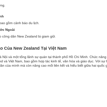
ơng.
ình
 bao gồm cảnh báo du lịch.
ước Ngoài
ho công dân New Zealand bị giam giữ.
ao Của New Zealand Tại Việt Nam
à Nội và một tổng lãnh sự quán tại thành phố Hồ Chí Minh. Chức năng
và Việt Nam, bao gồm hợp tác kinh tế, văn hóa và giáo dục. Với sự h
n của mình mà còn nâng cao mối liên kết và hiểu biết giữa hai quốc gi