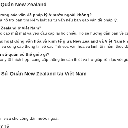
 Quán New Zealand
 trong các vấn đề pháp lý ở nước ngoài không?
và hỗ trợ bạn tìm kiếm luật sư tư vấn nếu bạn gặp vấn đề pháp lý.
w Zealand ở Việt Nam?
o cáo mất mát và yêu cầu cấp lại hộ chiếu. Họ sẽ hướng dẫn bạn về các
ác hoạt động văn hóa và kinh tế giữa New Zealand và Việt Nam k
 và cung cấp thông tin về các lĩnh vực văn hóa và kinh tế nhằm thúc đ
i sứ quán có thể giúp gì?
 y tế thích hợp, cung cấp thông tin cần thiết và trợ giúp liên lạc với g
 Sứ Quán New Zealand tại Việt Nam
in visa cho công dân nước ngoài.
 Y Tế