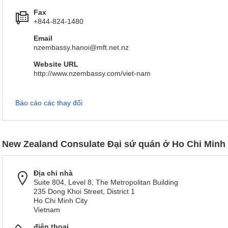
Fax
+844-824-1480
Email
nzembassy.hanoi@mft.net.nz
Website URL
http://www.nzembassy.com/viet-nam
Báo cáo các thay đổi
New Zealand Consulate Đại sứ quán ở Ho Chi Minh 
Địa chỉ nhà
Suite 804, Level 8, The Metropolitan Building
235 Dong Khoi Street, District 1
Ho Chi Minh City
Vietnam
điện thoại