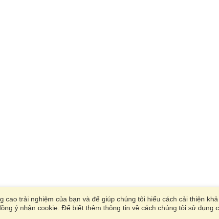
 cao trải nghiệm của bạn và để giúp chúng tôi hiểu cách cải thiện kh
ồng ý nhận cookie. Để biết thêm thông tin về cách chúng tôi sử dụng c