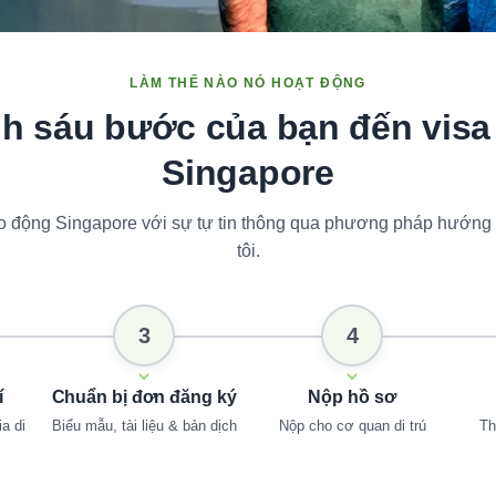
LÀM THẾ NÀO NÓ HOẠT ĐỘNG
nh sáu bước của bạn đến visa
Singapore
lao động Singapore với sự tự tin thông qua phương pháp hướng
tôi.
3
4
í
Chuẩn bị đơn đăng ký
Nộp hồ sơ
a di
Biểu mẫu, tài liệu & bản dịch
Nộp cho cơ quan di trú
Th