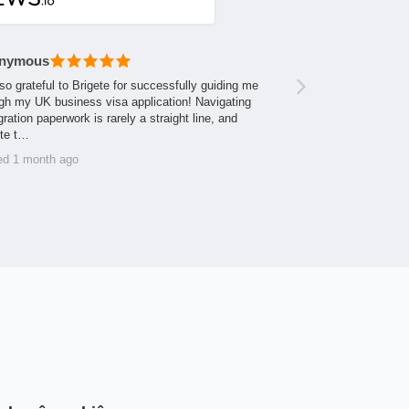
nymous
so grateful to Brigete for successfully guiding me
gh my UK business visa application! Navigating
ration paperwork is rarely a straight line, and
ite t…
ed 1 month ago