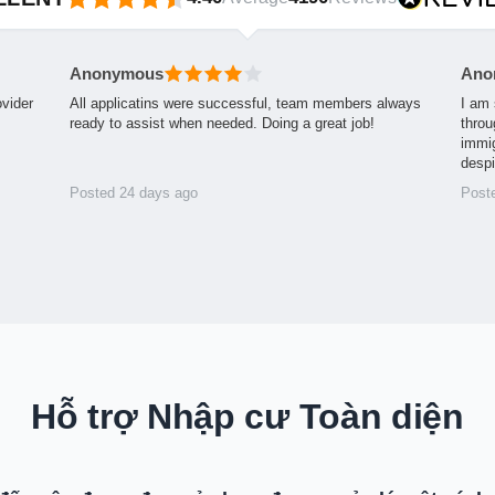
Anonymous
Ano
ovider
All applicatins were successful, team members always
I am 
ready to assist when needed. Doing a great job!
throu
immig
desp
Posted 24 days ago
Post
Hỗ trợ Nhập cư Toàn diện