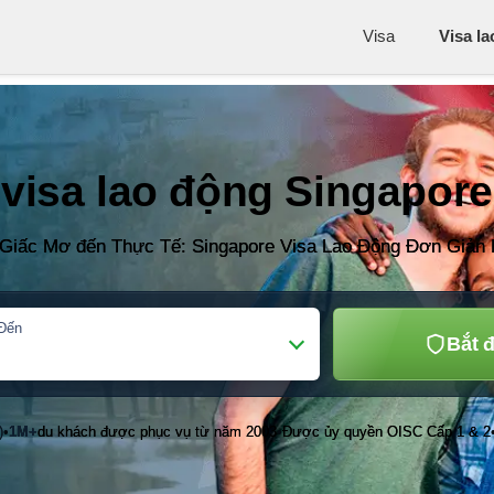
Visa
Visa l
visa lao động Singapore
Giấc Mơ đến Thực Tế: Singapore Visa Lao Động Đơn Giản
Đến
Bắt 
)
1M+
du khách được phục vụ từ năm 2003
Được ủy quyền OISC Cấp 1 & 2
•
•