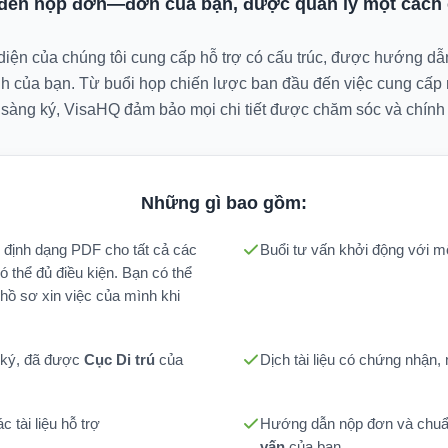
 đến nộp đơn—đơn của bạn, được quản lý một cách 
 diện của chúng tôi cung cấp hỗ trợ có cấu trúc, được hướng dẫ
nh của bạn. Từ buổi họp chiến lược ban đầu đến việc cung cấp
 sàng ký, VisaHQ đảm bảo mọi chi tiết được chăm sóc và chính 
Những gì bao gồm:
ở định dạng PDF cho tất cả các
Buổi tư vấn khởi động với 
ó thể đủ điều kiện. Bạn có thể
hồ sơ xin việc của mình khi
 ký, đã được
Cục Di trú
của
Dịch tài liệu có chứng nhận, 
c tài liệu hỗ trợ
Hướng dẫn nộp đơn và chuẩ
vấn
của bạn