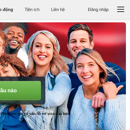
ao động
Tiện ích
Liên hệ
Đăng nhập
 Hóa
đầu nào
Phí được ghi có vào hồ sơ visa của bạn
•