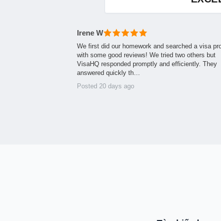
Irene W
We first did our homework and searched a visa pr
with some good reviews! We tried two others but
VisaHQ responded promptly and efficiently. They
answered quickly th…
Posted 20 days ago