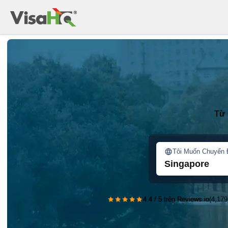
Từ 
Tôi Muốn Chuyển 
Singapore
★★★★★
4.4 / 5 trên Reviews.io
(4,179