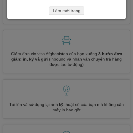
Đăng ký nhiều loại visa cùng một lúc
tự động, không cần
Làm mới trang
nhập thông tin lặp đi lặp lại
Giảm đơn xin visa Afghanistan của bạn xuống
3 bước đơn
giản: in, ký và gửi
(inbound và nhãn vận chuyển trả hàng
được tạo tự động)
Tải lên và sử dụng lại ảnh kỹ thuật số của bạn mà không cần
máy in bao giờ