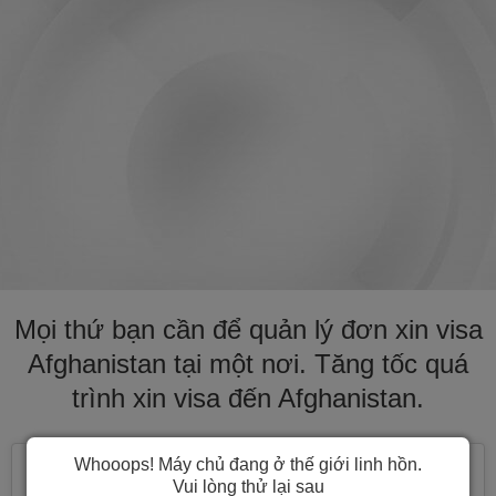
Mọi thứ bạn cần để quản lý đơn xin visa
Afghanistan tại một nơi. Tăng tốc quá
trình xin visa đến Afghanistan.
Whooops! Máy chủ đang ở thế giới linh hồn.
Vui lòng thử lại sau