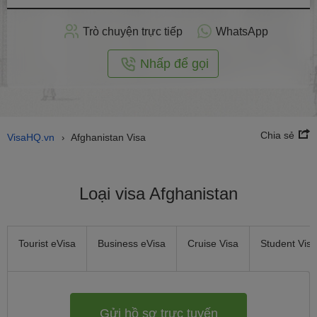
hồ
sơ
Trò chuyện trực tiếp
WhatsApp
trực
tuyến
Nhấp để gọi
Chia sẻ
VisaHQ.vn
Afghanistan Visa
›
Loại visa Afghanistan
Tourist eVisa
Business eVisa
Cruise Visa
Student Visa
Gửi hồ sơ trực tuyến