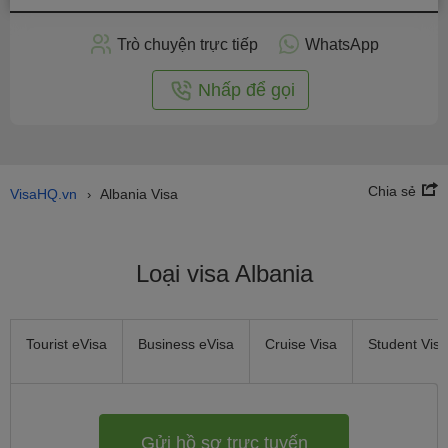
hồ
sơ
Trò chuyện trực tiếp
WhatsApp
trực
tuyến
Nhấp để gọi
Chia sẻ
VisaHQ.vn
Albania Visa
›
Loại visa Albania
Tourist eVisa
Business eVisa
Cruise Visa
Student Visa
Gửi hồ sơ trực tuyến