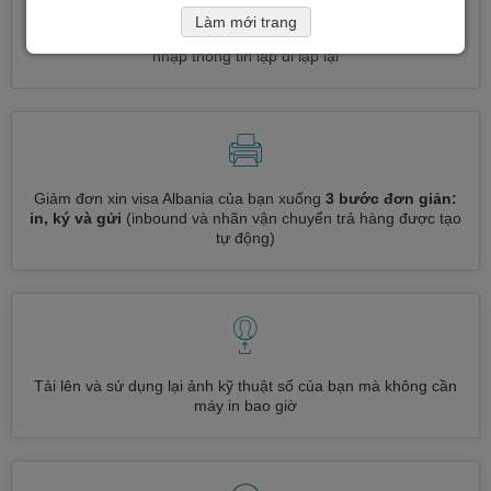
Làm mới trang
Đăng ký nhiều loại visa cùng một lúc
tự động, không cần
nhập thông tin lặp đi lặp lại
Giảm đơn xin visa Albania của bạn xuống
3 bước đơn giản:
in, ký và gửi
(inbound và nhãn vận chuyển trả hàng được tạo
tự động)
Tải lên và sử dụng lại ảnh kỹ thuật số của bạn mà không cần
máy in bao giờ