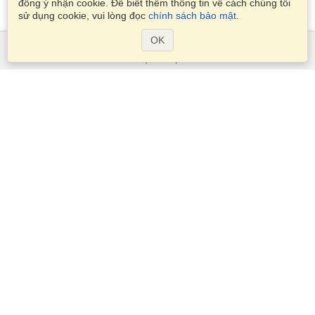
đồng ý nhận cookie. Để biết thêm thông tin về cách chúng tôi
sử dụng cookie, vui lòng đọc
chính sách bảo mật
.
OK
Dịch Vụ
Xin visa
Kiểm tra các yêu cầu thị thực
Thông tin hải quan
Các Đại sứ quán và Lãnh sự quán
Thông tin về Schengen
Tuyên bố về Quyền riêng tư
Điều khoản Dịch vụ
Điểm VisaHQ