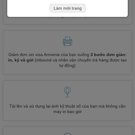
Làm mới trang
Đăng ký nhiều loại visa cùng một lúc
tự động, không cần
nhập thông tin lặp đi lặp lại
Giảm đơn xin visa Armenia của bạn xuống
3 bước đơn giản:
in, ký và gửi
(inbound và nhãn vận chuyển trả hàng được tạo
tự động)
Tải lên và sử dụng lại ảnh kỹ thuật số của bạn mà không cần
máy in bao giờ