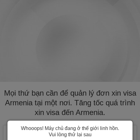
Mọi thứ bạn cần để quản lý đơn xin visa
Armenia tại một nơi. Tăng tốc quá trình
xin visa đến Armenia.
Whooops! Máy chủ đang ở thế giới linh hồn.
Vui lòng thử lại sau