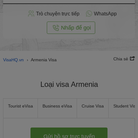
hồ
sơ
Trò chuyện trực tiếp
WhatsApp
trực
tuyến
Nhấp để gọi
Chia sẻ
VisaHQ.vn
Armenia Visa
›
Loại visa Armenia
Tourist eVisa
Business eVisa
Cruise Visa
Student Visa
Gửi hồ sơ trực tuyến