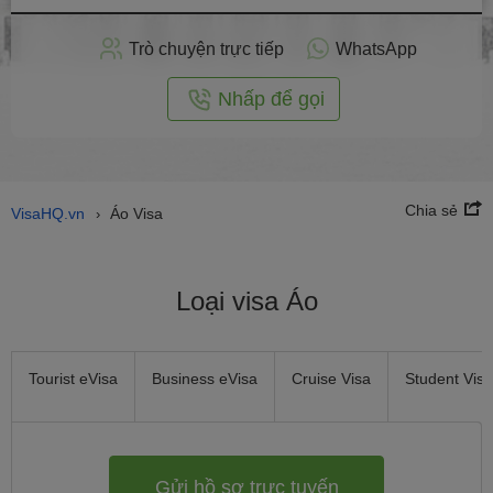
hồ
sơ
Trò chuyện trực tiếp
WhatsApp
trực
tuyến
Nhấp để gọi
Chia sẻ
VisaHQ.vn
Áo Visa
›
Loại visa Áo
Tourist eVisa
Business eVisa
Cruise Visa
Student Visa
Gửi hồ sơ trực tuyến