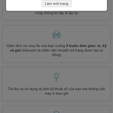
Làm mới trang
Đăng ký nhiều loại visa cùng một lúc
tự động, không cần
nhập thông tin lặp đi lặp lại
Giảm đơn xin visa Áo của bạn xuống
3 bước đơn giản: in, ký
và gửi
(inbound và nhãn vận chuyển trả hàng được tạo tự
động)
Tải lên và sử dụng lại ảnh kỹ thuật số của bạn mà không cần
máy in bao giờ