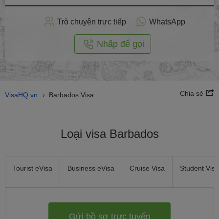
hồ
sơ
Trò chuyện trực tiếp
WhatsApp
trực
tuyến
Nhấp để gọi
Chia sẻ
VisaHQ.vn
Barbados Visa
›
Loại visa Barbados
Tourist eVisa
Business eVisa
Cruise Visa
Student Visa
Gửi hồ sơ trực tuyến