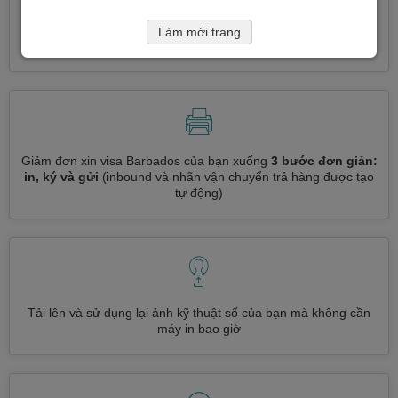
Đăng ký nhiều loại visa cùng một lúc
tự động, không cần
Làm mới trang
nhập thông tin lặp đi lặp lại
Giảm đơn xin visa Barbados của bạn xuống
3 bước đơn giản:
in, ký và gửi
(inbound và nhãn vận chuyển trả hàng được tạo
tự động)
Tải lên và sử dụng lại ảnh kỹ thuật số của bạn mà không cần
máy in bao giờ