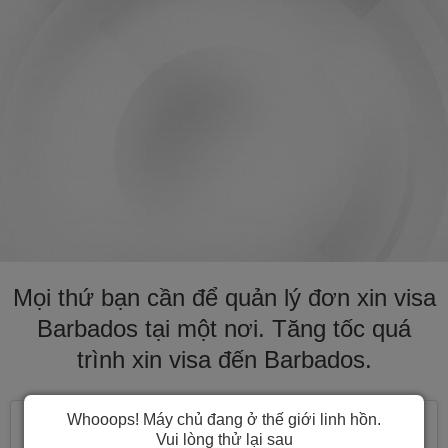
Mọi thứ bạn cần để quản lý đơn xin visa
Barbados tại một nơi. Tăng tốc quá
trình xin visa đến Barbados.
Whooops! Máy chủ đang ở thế giới linh hồn.
Vui lòng thử lại sau