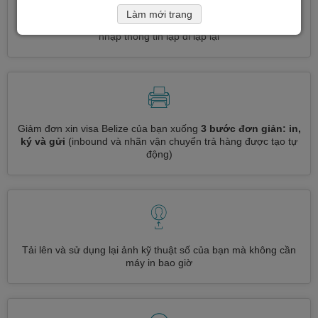
Làm mới trang
Đăng ký nhiều loại visa cùng một lúc
tự động, không cần
nhập thông tin lặp đi lặp lại
Giảm đơn xin visa Belize của bạn xuống
3 bước đơn giản: in,
ký và gửi
(inbound và nhãn vận chuyển trả hàng được tạo tự
động)
Tải lên và sử dụng lại ảnh kỹ thuật số của bạn mà không cần
máy in bao giờ