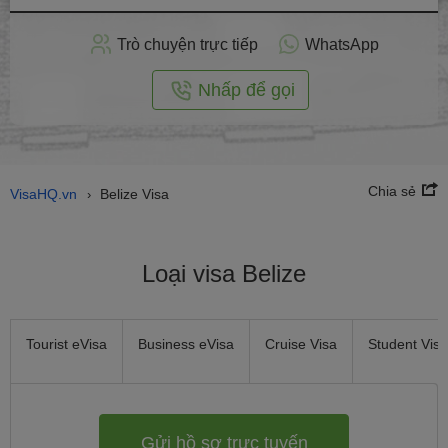
hồ
sơ
Trò chuyện trực tiếp
WhatsApp
trực
tuyến
Nhấp để gọi
Chia sẻ
VisaHQ.vn
Belize Visa
›
Loại visa Belize
Tourist eVisa
Business eVisa
Cruise Visa
Student Visa
Gửi hồ sơ trực tuyến