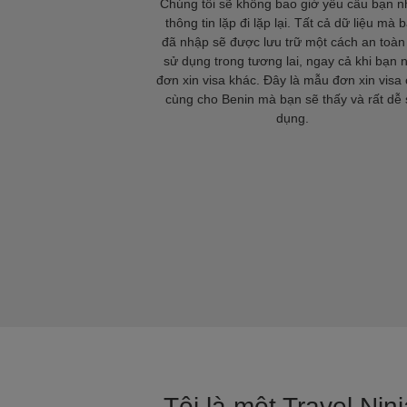
Chúng tôi sẽ không bao giờ yêu cầu bạn 
thông tin lặp đi lặp lại. Tất cả dữ liệu mà 
đã nhập sẽ được lưu trữ một cách an toàn
sử dụng trong tương lai, ngay cả khi bạn 
đơn xin visa khác. Đây là mẫu đơn xin visa 
cùng cho Benin mà bạn sẽ thấy và rất dễ
dụng.
Tôi là một Travel Nin