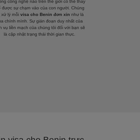
ng công nghệ nào trên thế giới có thể thay
ế được sự chạm vào của con người. Chúng
i xử lý mỗi
visa cho Benin đơn xin
như là
ủa chính mình. Sự gián đoạn duy nhất của
h vụ liền mạch của chúng tôi đối với bạn sẽ
là cập nhật trạng thái thời gian thực.
in visa cho Benin trực