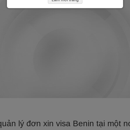
uản lý đơn xin visa Benin tại một nơ