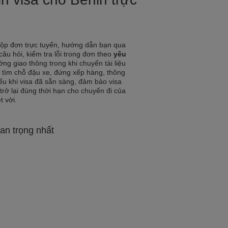
nộp đơn trực tuyến, hướng dẫn bạn qua
 câu hỏi, kiểm tra lỗi trong đơn theo
yêu
ớng giao thông trong khi chuyển tài liệu
 tìm chỗ đậu xe, đứng xếp hàng, thông
ếu khi visa đã sẵn sàng, đảm bảo visa
 trở lại đúng thời hạn cho chuyến đi của
t vời.
an trọng nhất