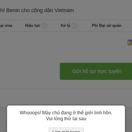
phí
Benin cho công dân
Vietnam
ại visa
Hiệu lực
Xử lý
Phí Đại sứ quán
Gửi hồ sơ trực tuyến
Whooops! Máy chủ đang ở thế giới linh hồn.
Vui lòng thử lại sau
Làm mới trang