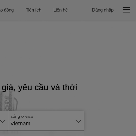
ao động
Tiện ích
Liên hệ
Đăng nhập
Gửi
hồ
giá, yêu cầu và thời
sơ
trực
tuyến
sống ở visa
Vietnam