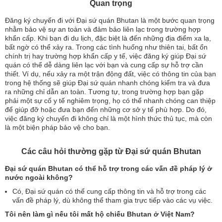
Quan trọng
Đăng ký chuyến đi với Đại sứ quán Bhutan là một bước quan trọng
nhằm bảo vệ sự an toàn và đảm bảo liên lạc trong trường hợp
khẩn cấp. Khi bạn đi du lịch, đặc biệt là đến những địa điểm xa lạ,
bất ngờ có thể xảy ra. Trong các tình huống như thiên tai, bất ổn
chính trị hay trường hợp khẩn cấp y tế, việc đăng ký giúp Đại sứ
quán có thể dễ dàng liên lạc với bạn và cung cấp sự hỗ trợ cần
thiết. Ví dụ, nếu xảy ra một trận động đất, việc có thông tin của bạn
trong hệ thống sẽ giúp Đại sứ quán nhanh chóng kiểm tra và đưa
ra những chỉ dẫn an toàn. Tương tự, trong trường hợp bạn gặp
phải một sự cố y tế nghiêm trọng, họ có thể nhanh chóng can thiệp
để giúp đỡ hoặc đưa bạn đến những cơ sở y tế phù hợp. Do đó,
việc đăng ký chuyến đi không chỉ là một hình thức thủ tục, mà còn
là một biện pháp bảo vệ cho bạn.
Các câu hỏi thường gặp từ Đại sứ quán Bhutan
Đại sứ quán Bhutan có thể hỗ trợ trong các vấn đề pháp lý ở
nước ngoài không?
Có, Đại sứ quán có thể cung cấp thông tin và hỗ trợ trong các
vấn đề pháp lý, dù không thể tham gia trực tiếp vào các vụ việc.
Tôi nên làm gì nếu tôi mất hộ chiếu Bhutan ở Việt Nam?