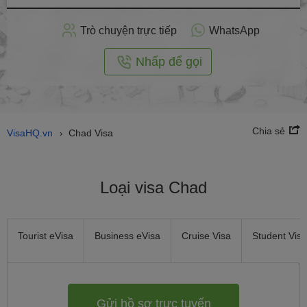
hồ
sơ
Trò chuyện trực tiếp
WhatsApp
trực
tuyến
Nhấp để gọi
Chia sẻ
VisaHQ.vn
Chad Visa
›
Loại visa Chad
Tourist eVisa
Business eVisa
Cruise Visa
Student Visa
Gửi hồ sơ trực tuyến