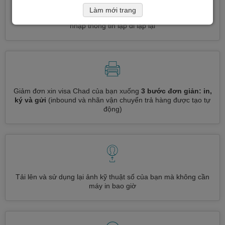
Làm mới trang
Đăng ký nhiều loại visa cùng một lúc
tự động, không cần
nhập thông tin lặp đi lặp lại
Giảm đơn xin visa Chad của bạn xuống
3 bước đơn giản: in,
ký và gửi
(inbound và nhãn vận chuyển trả hàng được tạo tự
động)
Tải lên và sử dụng lại ảnh kỹ thuật số của bạn mà không cần
máy in bao giờ