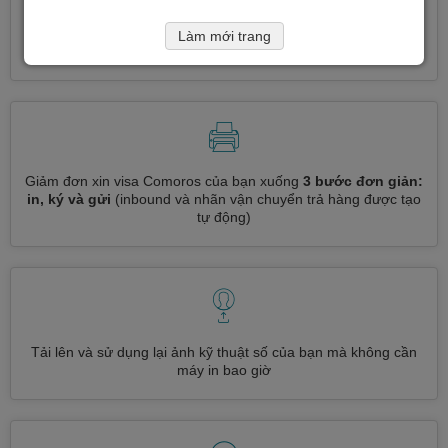
Đăng ký nhiều loại visa cùng một lúc
tự động, không cần
Làm mới trang
nhập thông tin lặp đi lặp lại
Giảm đơn xin visa Comoros của bạn xuống
3 bước đơn giản:
in, ký và gửi
(inbound và nhãn vận chuyển trả hàng được tạo
tự động)
Tải lên và sử dụng lại ảnh kỹ thuật số của bạn mà không cần
máy in bao giờ