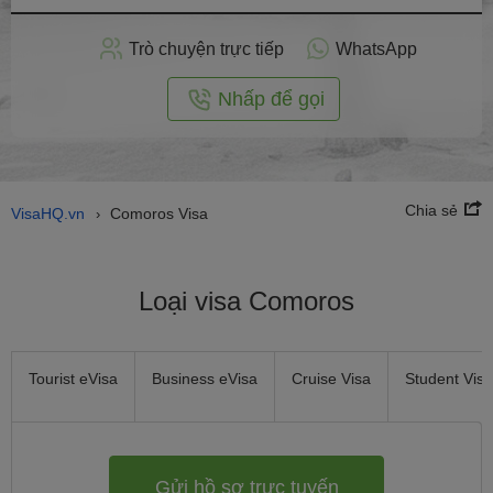
hồ
sơ
Trò chuyện trực tiếp
WhatsApp
trực
tuyến
Nhấp để gọi
Chia sẻ
VisaHQ.vn
Comoros Visa
›
Loại visa Comoros
Tourist eVisa
Business eVisa
Cruise Visa
Student Visa
Gửi hồ sơ trực tuyến