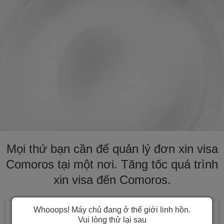
Mọi thứ bạn cần để quản lý đơn xin visa
Comoros tại một nơi. Tăng tốc quá trình
xin visa đến Comoros.
Whooops! Máy chủ đang ở thế giới linh hồn.
Vui lòng thử lại sau