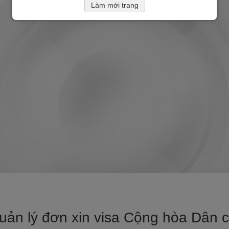
Làm mới trang
uản lý đơn xin visa Cộng hòa Dân c