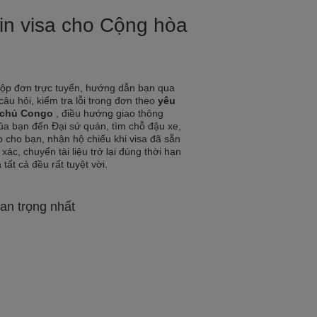
xin visa cho Cộng hòa
nộp đơn trực tuyến, hướng dẫn bạn qua
 câu hỏi, kiểm tra lỗi trong đơn theo
yêu
n chủ Congo
, điều hướng giao thông
 của bạn đến Đại sứ quán, tìm chỗ đậu xe,
 cho bạn, nhận hộ chiếu khi visa đã sẵn
ác, chuyển tài liệu trở lại đúng thời hạn
tất cả đều rất tuyệt vời.
an trọng nhất