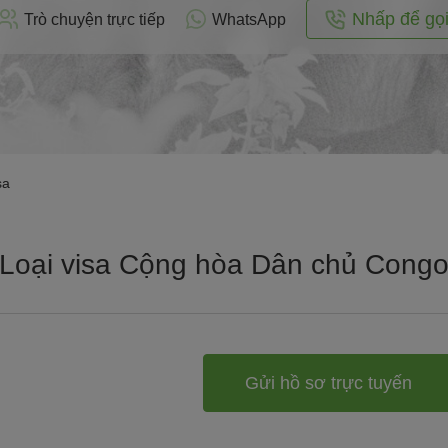
Nhấp để gọ
Trò chuyện trực tiếp
WhatsApp
sa
Loại visa Cộng hòa Dân chủ Cong
Gửi hồ sơ trực tuyến