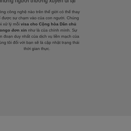
những người thường xuyên đi lại
ng công nghệ nào trên thế giới có thể thay
ế được sự chạm vào của con người. Chúng
ôi xử lý mỗi
visa cho Cộng hòa Dân chủ
ongo đơn xin
như là của chính mình. Sự
án đoạn duy nhất của dịch vụ liền mạch của
ng tôi đối với bạn sẽ là cập nhật trạng thái
thời gian thực.