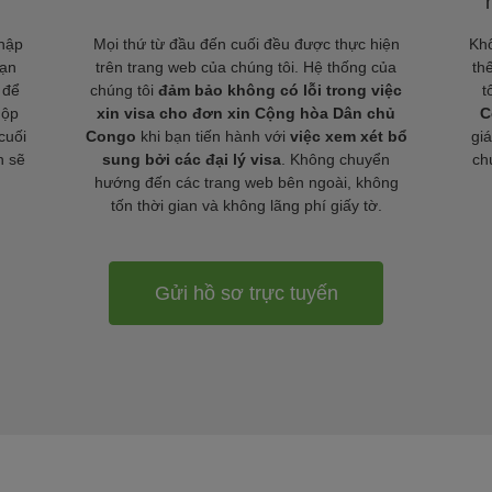
nhập
Mọi thứ từ đầu đến cuối đều được thực hiện
Khô
bạn
trên trang web của chúng tôi. Hệ thống của
th
 để
chúng tôi
đảm bảo không có lỗi trong việc
t
nộp
xin visa cho đơn xin Cộng hòa Dân chủ
C
cuối
Congo
khi bạn tiến hành với
việc xem xét bổ
gi
n sẽ
sung bởi các đại lý visa
. Không chuyển
chú
hướng đến các trang web bên ngoài, không
tốn thời gian và không lãng phí giấy tờ.
Gửi hồ sơ trực tuyến