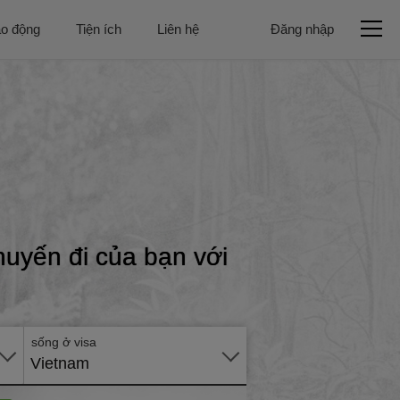
ao động
Tiện ích
Liên hệ
Đăng nhập
Gửi
hồ
uyến đi của bạn với
sơ
trực
tuyến
sống ở visa
Vietnam