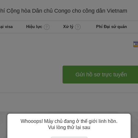
phí
Cộng hòa Dân chủ Congo cho công dân
Vietnam
ại visa
Hiệu lực
Xử lý
Phí Đại sứ quán
Gửi hồ sơ trực tuyến
Whooops! Máy chủ đang ở thế giới linh hồn.
Vui lòng thử lại sau