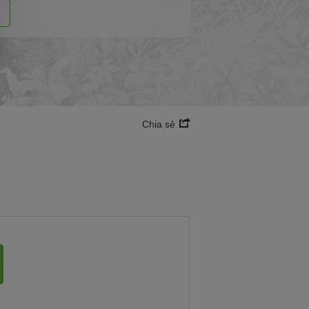
i
Chia sẻ
o