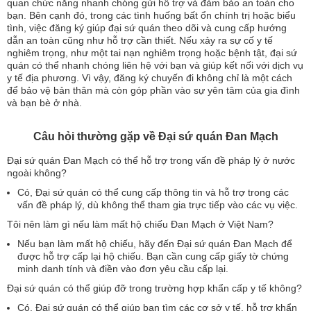
quan chức năng nhanh chóng gửi hỗ trợ và đảm bảo an toàn cho
bạn. Bên cạnh đó, trong các tình huống bất ổn chính trị hoặc biểu
tình, việc đăng ký giúp đại sứ quán theo dõi và cung cấp hướng
dẫn an toàn cũng như hỗ trợ cần thiết. Nếu xảy ra sự cố y tế
nghiêm trọng, như một tai nạn nghiêm trọng hoặc bệnh tật, đại sứ
quán có thể nhanh chóng liên hệ với bạn và giúp kết nối với dịch vụ
y tế địa phương. Vì vậy, đăng ký chuyến đi không chỉ là một cách
để bảo vệ bản thân mà còn góp phần vào sự yên tâm của gia đình
và bạn bè ở nhà.
Câu hỏi thường gặp về Đại sứ quán Đan Mạch
Đại sứ quán Đan Mạch có thể hỗ trợ trong vấn đề pháp lý ở nước
ngoài không?
Có, Đại sứ quán có thể cung cấp thông tin và hỗ trợ trong các
vấn đề pháp lý, dù không thể tham gia trực tiếp vào các vụ việc.
Tôi nên làm gì nếu làm mất hộ chiếu Đan Mạch ở Việt Nam?
Nếu bạn làm mất hộ chiếu, hãy đến Đại sứ quán Đan Mạch để
được hỗ trợ cấp lại hộ chiếu. Bạn cần cung cấp giấy tờ chứng
minh danh tính và điền vào đơn yêu cầu cấp lại.
Đại sứ quán có thể giúp đỡ trong trường hợp khẩn cấp y tế không?
Có, Đại sứ quán có thể giúp bạn tìm các cơ sở y tế, hỗ trợ khẩn