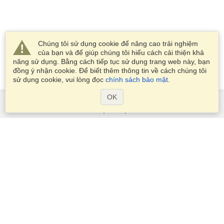
Chúng tôi sử dụng cookie để nâng cao trải nghiệm
của bạn và để giúp chúng tôi hiểu cách cải thiện khả
năng sử dụng. Bằng cách tiếp tục sử dụng trang web này, bạn
đồng ý nhận cookie. Để biết thêm thông tin về cách chúng tôi
sử dụng cookie, vui lòng đọc
chính sách bảo mật
.
OK
Dịch Vụ
Xin visa
Kiểm tra các yêu cầu thị thực
Thông tin hải quan
Các Đại sứ quán và Lãnh sự quán
Thông tin về Schengen