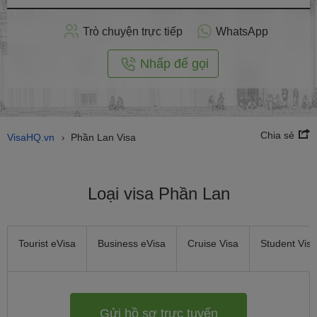
hồ
sơ
Trò chuyện trực tiếp
WhatsApp
trực
tuyến
Nhấp để gọi
Chia sẻ
VisaHQ.vn
Phần Lan Visa
›
Loại visa Phần Lan
Tourist eVisa
Business eVisa
Cruise Visa
Student Visa
Gửi hồ sơ trực tuyến