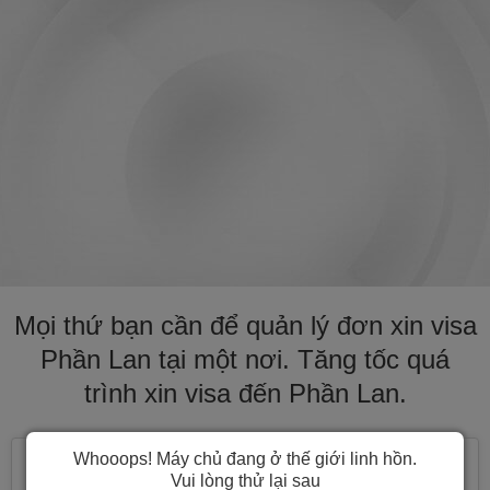
Mọi thứ bạn cần để quản lý đơn xin visa
Phần Lan tại một nơi. Tăng tốc quá
trình xin visa đến Phần Lan.
Whooops! Máy chủ đang ở thế giới linh hồn.
Vui lòng thử lại sau