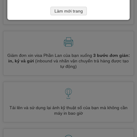
Đăng ký nhiều loại visa cùng một lúc
tự động, không cần
Làm mới trang
nhập thông tin lặp đi lặp lại
Giảm đơn xin visa Phần Lan của bạn xuống
3 bước đơn giản:
in, ký và gửi
(inbound và nhãn vận chuyển trả hàng được tạo
tự động)
Tải lên và sử dụng lại ảnh kỹ thuật số của bạn mà không cần
máy in bao giờ