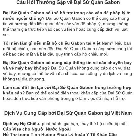
Câu Hỏi Thường Gặp về Đại Sứ Quán Gabon
Đại Sứ Quán Gabon có thể hỗ trợ trong các vấn đề pháp lý ở
nước ngoài không?
Đại Sứ Quán Gabon có thể cung cấp thông
tin và hướng dẫn liên quan đến các vấn đề pháp lý, nhưng không
thể tham gia trực tiếp vào các vụ kiện hoặc cung cấp dịch vụ luật
sư.
Tôi nên làm gì nếu mất hộ chiếu Gabon tại Việt Nam?
Nếu bạn
mất hộ chiếu, bạn nên đến Đại Sứ Quán Gabon càng sớm càng tốt
để báo cáo mất và bắt đầu quy trình cấp hộ chiếu mới.
Đại Sứ Quán Gabon có cung cấp thông tin về các chuyến bay
và vé máy bay không?
Đại Sứ Quán không cung cấp dịch vụ đặt
vé bay, nhưng có thể tư vấn địa chỉ của các công ty du lịch và hàng
không tại địa phương.
Làm sao để liên lạc với Đại Sứ Quán Gabon trong trường hợp
khẩn cấp?
Bạn có thể gọi số điện thoại khẩn cấp của Đại Sứ Quán
hoặc đến trực tiếp văn phòng trong giờ làm việc để nhận hỗ trợ.
Dịch Vụ Cung Cấp bởi Đại Sứ Quán Gabon tại Việt Nam
Dịch vụ Hộ Chiếu:
phát hành, gia hạn, thay thế hộ chiếu bị mất
Cấp Visa cho Người Nước Ngoài
Hỗ Trợ trong Tình Huống Pháp Lý hoặc Y Tế Khẩn Cấp