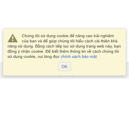
Chúng tôi sử dụng cookie để nâng cao trải nghiệm
của bạn và để giúp chúng tôi hiểu cách cải thiện khả
năng sử dụng. Bằng cách tiếp tục sử dụng trang web này, bạn
đồng ý nhận cookie. Để biết thêm thông tin về cách chúng tôi
sử dụng cookie, vui lòng đọc
chính sách bảo mật
.
OK
Dịch Vụ
Xin visa
Kiểm tra các yêu cầu thị thực
Thông tin hải quan
Các Đại sứ quán và Lãnh sự quán