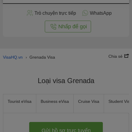
hồ
sơ
Trò chuyện trực tiếp
WhatsApp
trực
tuyến
Nhấp để gọi
Chia sẻ
VisaHQ.vn
Grenada Visa
›
Loại visa Grenada
Tourist eVisa
Business eVisa
Cruise Visa
Student Visa
Gửi hồ sơ trực tuyến