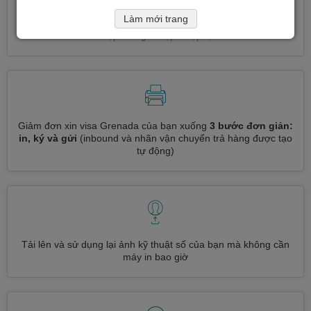
Làm mới trang
Đăng ký nhiều loại visa cùng một lúc
tự động, không cần
nhập thông tin lặp đi lặp lại
Giảm đơn xin visa Grenada của bạn xuống
3 bước đơn giản:
in, ký và gửi
(inbound và nhãn vận chuyển trả hàng được tạo
tự động)
Tải lên và sử dụng lại ảnh kỹ thuật số của bạn mà không cần
máy in bao giờ