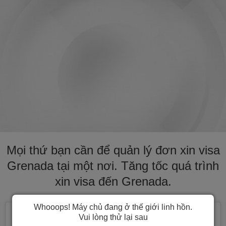
Mọi thứ bạn cần để quản lý đơn xin visa
Grenada tại một nơi. Tăng tốc quá trình
xin visa đến Grenada.
Whooops! Máy chủ đang ở thế giới linh hồn.
Vui lòng thử lại sau