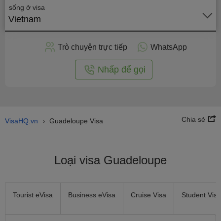
sống ở visa
Vietnam
Gửi
hồ
sơ
Trò chuyện trực tiếp
WhatsApp
trực
tuyến
Nhấp để gọi
Chia sẻ
VisaHQ.vn
Guadeloupe Visa
›
Loại visa Guadeloupe
Tourist eVisa
Business eVisa
Cruise Visa
Student Visa