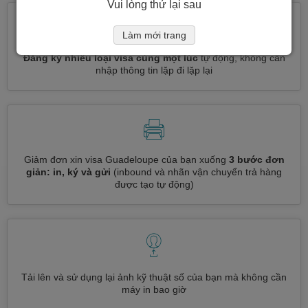
Vui lòng thử lại sau
Làm mới trang
Đăng ký nhiều loại visa cùng một lúc
tự động, không cần
nhập thông tin lặp đi lặp lại
Giảm đơn xin visa Guadeloupe của bạn xuống
3 bước đơn
giản: in, ký và gửi
(inbound và nhãn vận chuyển trả hàng
được tạo tự động)
Tải lên và sử dụng lại ảnh kỹ thuật số của bạn mà không cần
máy in bao giờ