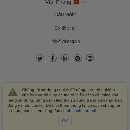
Văn Phòng
Câu Hỏi?
Sơ đồ vị trí
info@visahq.vn
Chúng tôi sử dụng cookie để nâng cao trải nghiệm
của bạn và để giúp chúng tôi hiểu cách cải thiện khả
năng sử dụng. Bằng cách tiếp tục sử dụng trang web này, bạn
đồng ý nhận cookie. Để biết thêm thông tin về cách chúng tôi
© 2003-2026 VisaHQ.com, Inc. Bản quyền đã được bảo lưu.
sử dụng cookie, vui lòng đọc
chính sách bảo mật
.
VisaHQ và biểu tượng VisaHQ là nhãn hiệu đã đăng ký của
VisaHQ.com, Inc.
OK