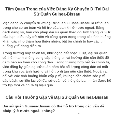
Tầm Quan Trọng của Việc Đăng Ký Chuyến Đi Tại Đại
Sứ Quán Guinea-Bissau
Việc đăng ký chuyến đi với đại sứ quán Guinea-Bissau là rất quan
trọng cho sự an toàn và hỗ trợ của bạn khi ở nước ngoài. Bằng
cách đăng ký, bạn cho phép đại sứ quán theo dõi tình trạng và vị trí
của bạn, điều này trở nên vô cùng quan trọng trong các tình huống
khẩn cấp như thảm họa thiên nhiên, bất ổn chính trị hay các tình
huống y tế đang diễn ra.
Trong trường hợp thiên tai, như động đất hoặc lũ lụt, đại sứ quán
có thể nhanh chóng cung cấp thông tin và hướng dẫn cần thiết để
đảm bảo an toàn cho công dân. Trong trường hợp bất ổn chính trị,
việc đăng ký giúp đại sứ quán nắm bắt số lượng công dân có mặt
trong khu vực ảnh hưởng và hỗ trợ di tản nếu cần thiết. Ngoài ra,
đối với các tình huống khẩn cấp y tế, khi bạn cần chăm sóc y tế
cấp bách, sự liên lạc với đại sứ quán có thể giúp bạn nhận được hỗ
trợ kịp thời và chữa trị hiệu quả.
Câu Hỏi Thường Gặp Về Đại Sứ Quán Guinea-Bissau
Đại sứ quán Guinea-Bissau có thể hỗ trợ trong các vấn đề
pháp lý ở nước ngoài không?