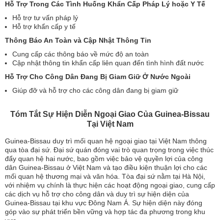
Hỗ Trợ Trong Các Tình Huống Khẩn Cấp Pháp Lý hoặc Y Tế
Hỗ trợ tư vấn pháp lý
Hỗ trợ khẩn cấp y tế
Thông Báo An Toàn và Cập Nhật Thông Tin
Cung cấp các thông báo về mức độ an toàn
Cập nhật thông tin khẩn cấp liên quan đến tình hình đất nước
Hỗ Trợ Cho Công Dân Đang Bị Giam Giữ Ở Nước Ngoài
Giúp đỡ và hỗ trợ cho các công dân đang bị giam giữ
Tóm Tắt Sự Hiện Diễn Ngoại Giao Của Guinea-Bissau
Tại Việt Nam
Guinea-Bissau duy trì mối quan hệ ngoại giao tại Việt Nam thông
qua tòa đại sứ. Đại sứ quán đóng vai trò quan trọng trong việc thúc
đẩy quan hệ hai nước, bao gồm việc bảo vệ quyền lợi của công
dân Guinea-Bissau ở Việt Nam và tạo điều kiện thuận lợi cho các
mối quan hệ thương mại và văn hóa. Tòa đại sứ nằm tại Hà Nội,
với nhiệm vụ chính là thực hiện các hoạt động ngoại giao, cung cấp
các dịch vụ hỗ trợ cho công dân và duy trì sự hiện diện của
Guinea-Bissau tại khu vực Đông Nam Á. Sự hiện diện này đóng
góp vào sự phát triển bền vững và hợp tác đa phương trong khu