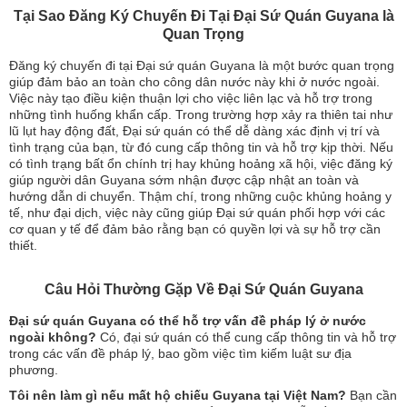
Tại Sao Đăng Ký Chuyến Đi Tại Đại Sứ Quán Guyana là
Quan Trọng
Đăng ký chuyến đi tại Đại sứ quán Guyana là một bước quan trọng
giúp đảm bảo an toàn cho công dân nước này khi ở nước ngoài.
Việc này tạo điều kiện thuận lợi cho việc liên lạc và hỗ trợ trong
những tình huống khẩn cấp. Trong trường hợp xảy ra thiên tai như
lũ lụt hay động đất, Đại sứ quán có thể dễ dàng xác định vị trí và
tình trạng của bạn, từ đó cung cấp thông tin và hỗ trợ kịp thời. Nếu
có tình trạng bất ổn chính trị hay khủng hoảng xã hội, việc đăng ký
giúp người dân Guyana sớm nhận được cập nhật an toàn và
hướng dẫn di chuyển. Thậm chí, trong những cuộc khủng hoảng y
tế, như đại dịch, việc này cũng giúp Đại sứ quán phối hợp với các
cơ quan y tế để đảm bảo rằng bạn có quyền lợi và sự hỗ trợ cần
thiết.
Câu Hỏi Thường Gặp Về Đại Sứ Quán Guyana
Đại sứ quán Guyana có thể hỗ trợ vấn đề pháp lý ở nước
ngoài không?
Có, đại sứ quán có thể cung cấp thông tin và hỗ trợ
trong các vấn đề pháp lý, bao gồm việc tìm kiếm luật sư địa
phương.
Tôi nên làm gì nếu mất hộ chiếu Guyana tại Việt Nam?
Bạn cần