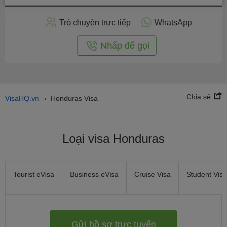
hồ
sơ
Trò chuyện trực tiếp
WhatsApp
trực
tuyến
Nhấp để gọi
Chia sẻ
VisaHQ.vn
Honduras Visa
›
Loại visa Honduras
Tourist eVisa
Business eVisa
Cruise Visa
Student Visa
Gửi hồ sơ trực tuyến