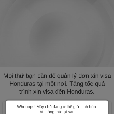
Mọi thứ bạn cần để quản lý đơn xin visa
Honduras tại một nơi. Tăng tốc quá
trình xin visa đến Honduras.
Whooops! Máy chủ đang ở thế giới linh hồn.
Vui lòng thử lại sau