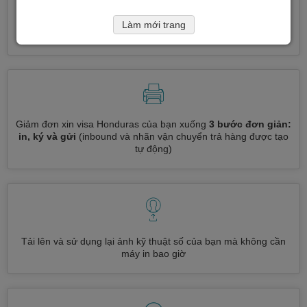
Đăng ký nhiều loại visa cùng một lúc
tự động, không cần
Làm mới trang
nhập thông tin lặp đi lặp lại
Giảm đơn xin visa Honduras của bạn xuống
3 bước đơn giản:
in, ký và gửi
(inbound và nhãn vận chuyển trả hàng được tạo
tự động)
Tải lên và sử dụng lại ảnh kỹ thuật số của bạn mà không cần
máy in bao giờ