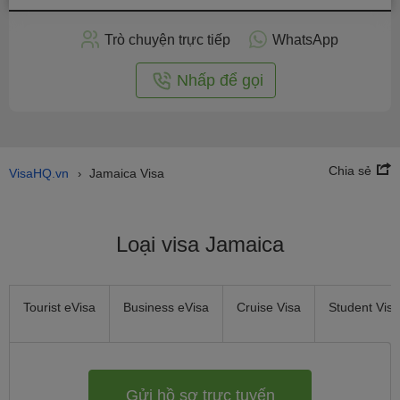
hồ
sơ
Trò chuyện trực tiếp
WhatsApp
trực
tuyến
Nhấp để gọi
Chia sẻ
VisaHQ.vn
Jamaica Visa
›
Loại visa Jamaica
Tourist eVisa
Business eVisa
Cruise Visa
Student Visa
Gửi hồ sơ trực tuyến