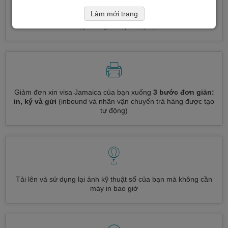
Làm mới trang
Đăng ký nhiều loại visa cùng một lúc
tự động, không cần
nhập thông tin lặp đi lặp lại
Giảm đơn xin visa Jamaica của bạn xuống
3 bước đơn giản:
in, ký và gửi
(inbound và nhãn vận chuyển trả hàng được tạo
tự động)
Tải lên và sử dụng lại ảnh kỹ thuật số của bạn mà không cần
máy in bao giờ