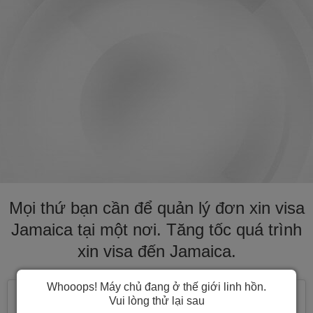
Mọi thứ bạn cần để quản lý đơn xin visa
Jamaica tại một nơi. Tăng tốc quá trình
xin visa đến Jamaica.
Whooops! Máy chủ đang ở thế giới linh hồn.
Vui lòng thử lại sau