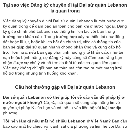
Tại sao việc Đăng ký chuyến đi tại Đại sứ quán Lebanon
là quan trọng
Việc đăng ký chuyến đi với Đại sứ quán Lebanon là một bước cực
kỳ quan trọng để đảm bảo an toàn cho bạn khi ở nước ngoài. Đăng
ký giúp chính phủ Lebanon có thông tin liên lạc với bạn trong
trường hợp khẩn cấp. Trong trường hợp xảy ra thiên tai như động
đất hoặc lũ lụt, hoặc khi có bất ổn chính trị, việc có thông tin của
bạn sẽ giúp đại sứ quán nhanh chóng phản ứng và cung cấp hỗ
trợ. Hơn nữa, nếu bạn gặp phải tình huống y tế khẩn cấp, như tai
nạn hoặc bệnh nặng, sự đăng ký này cũng sẽ đảm bảo rằng bạn
nhận được sự chú ý và hỗ trợ kịp thời từ các cơ quan liên quan.
Việc này không chỉ giữ bạn an toàn mà còn tạo ra một mạng lưới
hỗ trợ trong những tình huống khó khăn.
Câu hỏi thường gặp về Đại sứ quán Lebanon
Đại sứ quán Lebanon có thể giúp tôi về các vấn đề pháp lý ở
nước ngoài không?
Có, Đại sứ quán sẽ cung cấp thông tin về
quyền lợi pháp lý của bạn và có thể tư vấn liên hệ với luật sư địa
phương.
Tôi nên làm gì nếu mất hộ chiếu Lebanon ở Việt Nam?
Bạn cần
báo cáo mất hộ chiếu với cảnh sát địa phương và liên hệ với Đại sứ