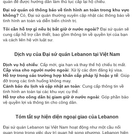
quán để được hướng dẫn làm thủ tục cấp lại hộ chiếu.
Đại sứ quán có thông báo về tình hình an toàn trong khu vực
không?
Có, Đại sứ quán thường xuyên cập nhật các thông báo về
tình hình an toàn và diễn biến chính trị.
Tôi cần hỗ trợ gì nếu bị bắt giữ ở nước ngoài?
Đại sứ quán sẽ
cung cấp hỗ trợ cần thiết, bao gồm thông tin về quyền lợi của bạn
và cách liên hệ với luật sư.
Dịch vụ của Đại sứ quán Lebanon tại Việt Nam
Dịch vụ hộ chiếu
: Cấp mới, gia hạn và thay thế hộ chiếu bị mất.
Cấp visa cho người nước ngoài
: Xử lý các đơn đăng ký visa.
Hỗ trợ trong các trường hợp khẩn cấp pháp lý hoặc y tế
: Giúp
đỡ trong các tình huống không may.
Cảnh báo du lịch và cập nhật an toàn
: Cung cấp thông tin về
tình hình an toàn tại các khu vực cụ thể.
Hỗ trợ cho công dân bị giam giữ ở nước ngoài
: Góp phần bảo
vệ quyền lợi và thông tin cho công dân.
Tóm tắt sự hiện diện ngoại giao của Lebanon
Đại sứ quán Lebanon tại Việt Nam hoạt động như một cầu nối
quan trọng trong việc duy trì quan hệ song phương. Lebanon hiện