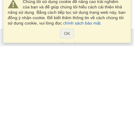
Chúng tôi sử dụng cookie để nâng cao trải nghiệm
của bạn và để giúp chúng tôi hiểu cách cải thiện khả
năng sử dụng. Bằng cách tiếp tục sử dụng trang web này, bạn
đồng ý nhận cookie. Để biết thêm thông tin về cách chúng tôi
sử dụng cookie, vui lòng đọc
chính sách bảo mật
.
OK
Dịch Vụ
Xin visa
Kiểm tra các yêu cầu thị thực
Thông tin hải quan
Các Đại sứ quán và Lãnh sự quán
Thông tin về Schengen
Tuyên bố về Quyền riêng tư