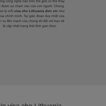
ng công nghệ nào trên thế giới có thể thay
ế được sự chạm vào của con người. Chúng
 xử lý mỗi
visa cho Lithuania đơn xin
như
của chính mình. Sự gián đoạn duy nhất của
h vụ liền mạch của chúng tôi đối với bạn sẽ
là cập nhật trạng thái thời gian thực.
in visa cho Lithuania