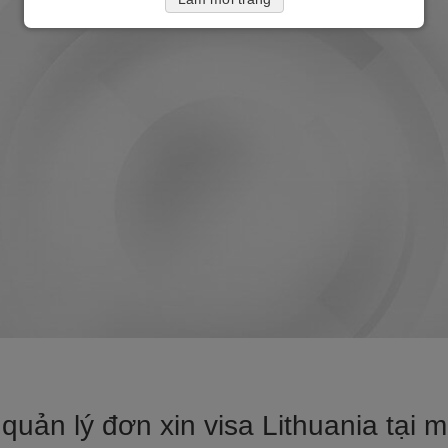
quản lý đơn xin visa Lithuania tại m