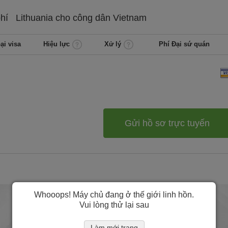
phí
Lithuania cho công dân
Vietnam
ại visa
Hiệu lực
Xử lý
Phí Đại sứ quán
Gửi hồ sơ trực tuyến
Whooops! Máy chủ đang ở thế giới linh hồn.
Vui lòng thử lại sau
Làm mới trang