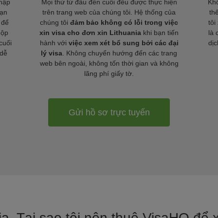
nhập
Mọi thứ từ đầu đến cuối đều được thực hiện
Khô
bạn
trên trang web của chúng tôi. Hệ thống của
th
 để
chúng tôi
đảm bảo không có lỗi trong việc
tôi
nộp
xin visa cho đơn xin Lithuania
khi bạn tiến
là 
cuối
hành với
việc xem xét bổ sung bởi các đại
dịc
 dễ
lý visa
. Không chuyển hướng đến các trang
web bên ngoài, không tốn thời gian và không
lãng phí giấy tờ.
Gửi hồ sơ trực tuyến
nja. Tại sao tôi nên thuê VisaHQ để x