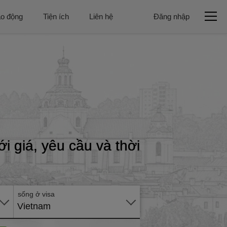
ao động
Tiện ích
Liên hệ
Đăng nhập
Gửi
hồ
i giá, yêu cầu và thời
sơ
trực
tuyến
sống ở visa
Vietnam