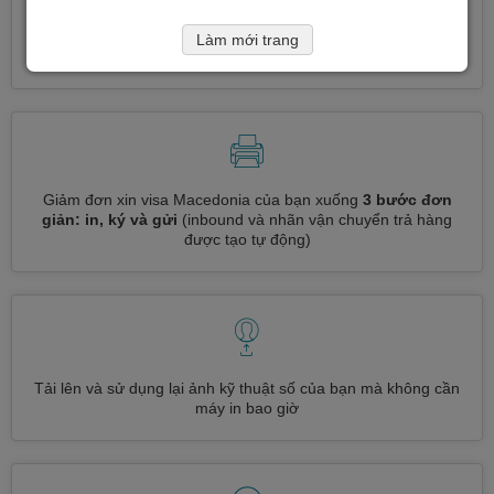
Đăng ký nhiều loại visa cùng một lúc
tự động, không cần
Làm mới trang
nhập thông tin lặp đi lặp lại
Giảm đơn xin visa Macedonia của bạn xuống
3 bước đơn
giản: in, ký và gửi
(inbound và nhãn vận chuyển trả hàng
được tạo tự động)
Tải lên và sử dụng lại ảnh kỹ thuật số của bạn mà không cần
máy in bao giờ