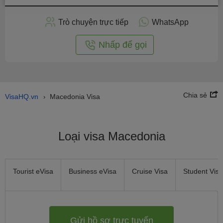
hồ
sơ
Trò chuyện trực tiếp
WhatsApp
trực
tuyến
Nhấp để gọi
Chia sẻ
VisaHQ.vn
Macedonia Visa
›
Loại visa Macedonia
Tourist eVisa
Business eVisa
Cruise Visa
Student Visa
Gửi hồ sơ trực tuyến