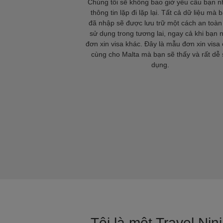
Chúng tôi sẽ không bao giờ yêu cầu bạn 
thông tin lặp đi lặp lại. Tất cả dữ liệu mà 
đã nhập sẽ được lưu trữ một cách an toàn
sử dụng trong tương lai, ngay cả khi bạn 
đơn xin visa khác. Đây là mẫu đơn xin visa 
cùng cho Malta mà bạn sẽ thấy và rất dễ
dụng.
Tôi là một Travel Nin