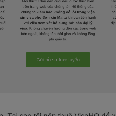
nhập
Mọi thứ từ đầu đến cuối đều được thực hiện
Khô
bạn
trên trang web của chúng tôi. Hệ thống của
th
 để
chúng tôi
đảm bảo không có lỗi trong việc
tô
nộp
xin visa cho đơn xin Malta
khi bạn tiến hành
c
cuối
với
việc xem xét bổ sung bởi các đại lý
dịc
 sử
visa
. Không chuyển hướng đến các trang web
bên ngoài, không tốn thời gian và không lãng
phí giấy tờ.
Gửi hồ sơ trực tuyến
ja. Tại sao tôi nên thuê VisaHQ để x