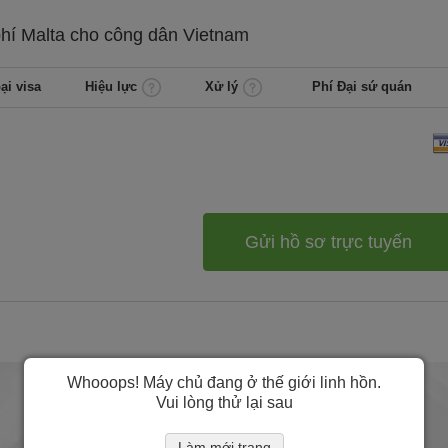
phí
Malta cho công dân
Vietnam
ại visa
Hiệu lực
Xử lý
Phí Đại sứ quán
Gửi hồ sơ trực tuyến
Whooops! Máy chủ đang ở thế giới linh hồn.
Vui lòng thử lại sau
Làm mới trang