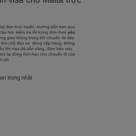
nộp đơn trực tuyến, hướng dẫn bạn qua
 câu hỏi, kiểm tra lỗi trong đơn theo
yêu
ớng giao thông trong khi chuyển tài liệu
 tìm chỗ đậu xe, đứng xếp hàng, thông
ếu khi visa đã sẵn sàng, đảm bảo visa
 trở lại đúng thời hạn cho chuyến đi của
t vời.
an trọng nhất