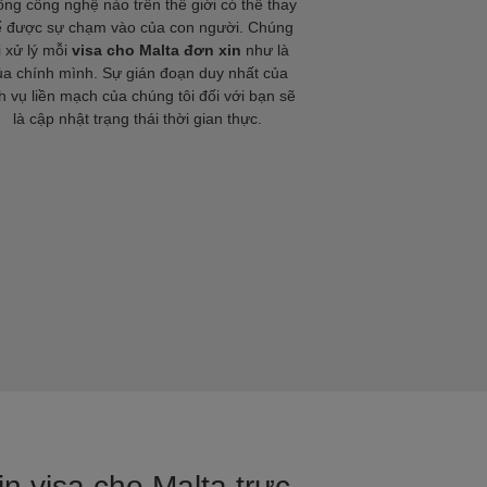
ng công nghệ nào trên thế giới có thể thay
ế được sự chạm vào của con người. Chúng
i xử lý mỗi
visa cho Malta đơn xin
như là
ủa chính mình. Sự gián đoạn duy nhất của
h vụ liền mạch của chúng tôi đối với bạn sẽ
là cập nhật trạng thái thời gian thực.
in visa cho Malta trực