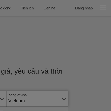
ao động
Tiện ích
Liên hệ
Đăng nhập
Gửi
hồ
giá, yêu cầu và thời
sơ
trực
tuyến
sống ở visa
Vietnam