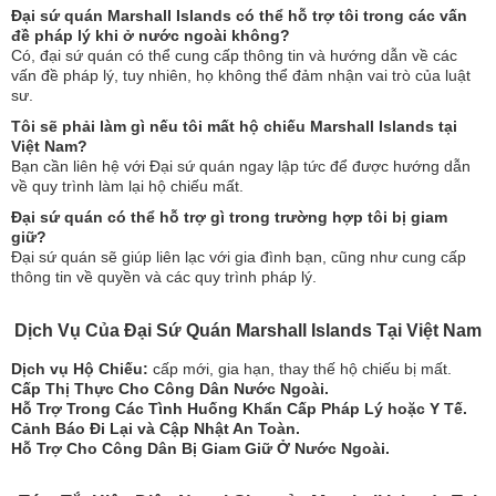
Đại sứ quán Marshall Islands có thể hỗ trợ tôi trong các vấn
đề pháp lý khi ở nước ngoài không?
Có, đại sứ quán có thể cung cấp thông tin và hướng dẫn về các
vấn đề pháp lý, tuy nhiên, họ không thể đảm nhận vai trò của luật
sư.
Tôi sẽ phải làm gì nếu tôi mất hộ chiếu Marshall Islands tại
Việt Nam?
Bạn cần liên hệ với Đại sứ quán ngay lập tức để được hướng dẫn
về quy trình làm lại hộ chiếu mất.
Đại sứ quán có thể hỗ trợ gì trong trường hợp tôi bị giam
giữ?
Đại sứ quán sẽ giúp liên lạc với gia đình bạn, cũng như cung cấp
thông tin về quyền và các quy trình pháp lý.
Dịch Vụ Của Đại Sứ Quán Marshall Islands Tại Việt Nam
Dịch vụ Hộ Chiếu:
cấp mới, gia hạn, thay thế hộ chiếu bị mất.
Cấp Thị Thực Cho Công Dân Nước Ngoài.
Hỗ Trợ Trong Các Tình Huống Khẩn Cấp Pháp Lý hoặc Y Tế.
Cảnh Báo Đi Lại và Cập Nhật An Toàn.
Hỗ Trợ Cho Công Dân Bị Giam Giữ Ở Nước Ngoài.