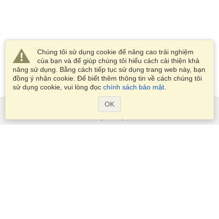
Chúng tôi sử dụng cookie để nâng cao trải nghiệm
của bạn và để giúp chúng tôi hiểu cách cải thiện khả
năng sử dụng. Bằng cách tiếp tục sử dụng trang web này, bạn
đồng ý nhận cookie. Để biết thêm thông tin về cách chúng tôi
sử dụng cookie, vui lòng đọc
chính sách bảo mật
.
OK
Dịch Vụ
Xin visa
Kiểm tra các yêu cầu thị thực
Thông tin hải quan
Các Đại sứ quán và Lãnh sự quán