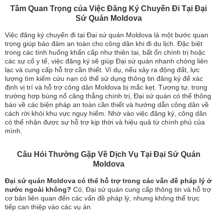
Tầm Quan Trọng của Việc Đăng Ký Chuyến Đi Tại Đại
Sứ Quán Moldova
Việc đăng ký chuyến đi tại Đại sứ quán Moldova là một bước quan
trọng giúp bảo đảm an toàn cho công dân khi đi du lịch. Đặc biệt
trong các tình huống khẩn cấp như thiên tai, bất ổn chính trị hoặc
các sự cố y tế, việc đăng ký sẽ giúp Đại sứ quán nhanh chóng liên
lạc và cung cấp hỗ trợ cần thiết. Ví dụ, nếu xảy ra động đất, lực
lượng tìm kiếm cứu nạn có thể sử dụng thông tin đăng ký để xác
định vị trí và hỗ trợ công dân Moldova bị mắc kẹt. Tương tự, trong
trường hợp bùng nổ căng thẳng chính trị, Đại sứ quán có thể thông
báo về các biện pháp an toàn cần thiết và hướng dẫn công dân về
cách rời khỏi khu vực nguy hiểm. Nhờ vào việc đăng ký, công dân
có thể nhận được sự hỗ trợ kịp thời và hiệu quả từ chính phủ của
mình.
Câu Hỏi Thường Gặp Về Dịch Vụ Tại Đại Sứ Quán
Moldova
Đại sứ quán Moldova có thể hỗ trợ trong các vấn đề pháp lý ở
nước ngoài không?
Có, Đại sứ quán cung cấp thông tin và hỗ trợ
cơ bản liên quan đến các vấn đề pháp lý, nhưng không thể trực
tiếp can thiệp vào các vụ án.