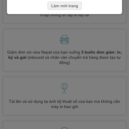
Làm mới trang
Đăng ký nhiều loại visa cùng một lúc
tự động, không cần
nhập thông tin lặp đi lặp lại
Giảm đơn xin visa Nepal của bạn xuống
3 bước đơn giản: in,
ký và gửi
(inbound và nhãn vận chuyển trả hàng được tạo tự
động)
Tải lên và sử dụng lại ảnh kỹ thuật số của bạn mà không cần
máy in bao giờ