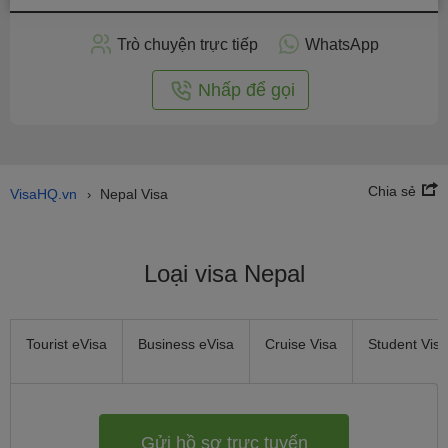
hồ
sơ
Trò chuyện trực tiếp
WhatsApp
trực
tuyến
Nhấp để gọi
Chia sẻ
VisaHQ.vn
Nepal Visa
›
Loại visa Nepal
Tourist eVisa
Business eVisa
Cruise Visa
Student Visa
Gửi hồ sơ trực tuyến