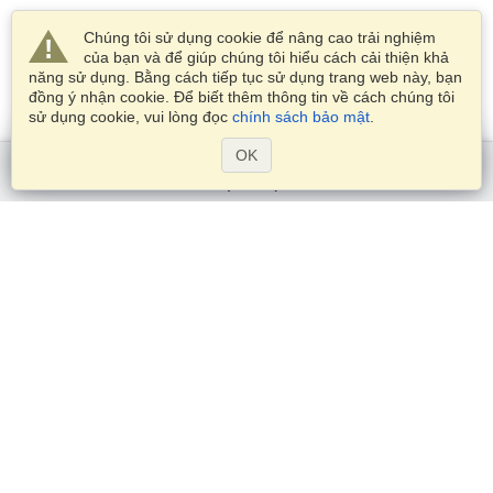
Chúng tôi sử dụng cookie để nâng cao trải nghiệm
của bạn và để giúp chúng tôi hiểu cách cải thiện khả
năng sử dụng. Bằng cách tiếp tục sử dụng trang web này, bạn
đồng ý nhận cookie. Để biết thêm thông tin về cách chúng tôi
sử dụng cookie, vui lòng đọc
chính sách bảo mật
.
OK
Bắt đầu nào
Dịch Vụ
Xin visa
Kiểm tra các yêu cầu thị thực
Thông tin hải quan
Các Đại sứ quán và Lãnh sự quán
Thông tin về Schengen
Tuyên bố về Quyền riêng tư