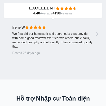
EXCELLENT
4.40
4190
Average
Reviews
Irene W
We first did our homework and searched a visa provider
with some good reviews! We tried two others but VisaHQ
responded promptly and efficiently. They answered quickly
th…
Posted 23 days ago
Hỗ trợ Nhập cư Toàn diện