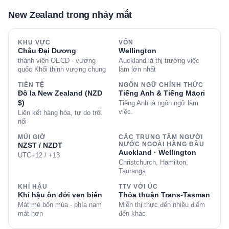
New Zealand trong nháy mắt
KHU VỰC
VỐN
Châu Đại Dương
Wellington
thành viên OECD · vương
Auckland là thị trường việc
quốc Khối thịnh vượng chung
làm lớn nhất
TIỀN TỆ
NGÔN NGỮ CHÍNH THỨC
Đô la New Zealand (NZD
Tiếng Anh & Tiếng Māori
$)
Tiếng Anh là ngôn ngữ làm
việc.
Liên kết hàng hóa, tự do trôi
nổi
MÚI GIỜ
CÁC TRUNG TÂM NGƯỜI
NZST / NZDT
NƯỚC NGOÀI HÀNG ĐẦU
Auckland · Wellington
UTC+12 / +13
Christchurch, Hamilton,
Tauranga
KHÍ HẬU
TTV VỚI ÚC
Khí hậu ôn đới ven biển
Thỏa thuận Trans-Tasman
Mát mẻ bốn mùa · phía nam
Miễn thị thực đến nhiều điểm
mát hơn
đến khác