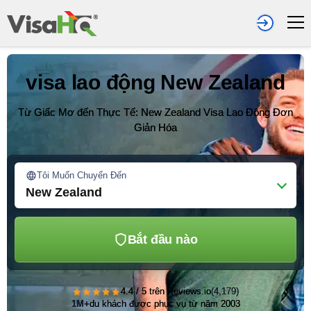
visa lao động New Zealand
Từ Giấc Mơ đến Thực Tế: New Zealand Visa Lao Động Đơn
Giản Hóa
Tôi Muốn Chuyển Đến
New Zealand
Bắt đầu nào
★★★★★
4.4 / 5 trên Reviews.io
(4,179)
1M+
du khách được phục vụ từ năm 2003