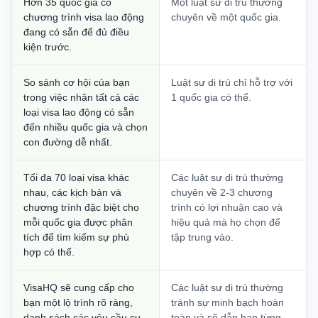
Hơn 35 quốc gia có
Một luật sư di trú thường
chương trình visa lao động
chuyên về một quốc gia.
đang có sẵn để đủ điều
kiện trước.
So sánh cơ hội của bạn
Luật sư di trú chỉ hỗ trợ với
trong việc nhận tất cả các
1 quốc gia có thể.
loại visa lao động có sẵn
đến nhiều quốc gia và chọn
con đường dễ nhất.
Tối đa 70 loại visa khác
Các luật sư di trú thường
nhau, các kịch bản và
chuyên về 2-3 chương
chương trình đặc biệt cho
trình có lợi nhuận cao và
mỗi quốc gia được phân
hiệu quả mà họ chọn để
tích để tìm kiếm sự phù
tập trung vào.
hợp có thể.
VisaHQ sẽ cung cấp cho
Các luật sư di trú thường
bạn một lộ trình rõ ràng,
tránh sự minh bạch hoàn
danh sách các yêu cầu cụ
toàn và sẽ dẫn bạn từng