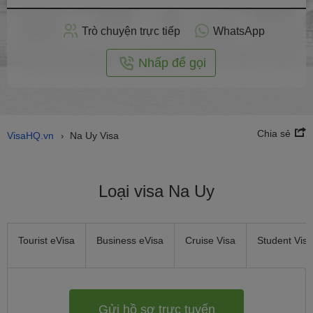
hồ
sơ
Trò chuyện trực tiếp
WhatsApp
trực
tuyến
Nhấp để gọi
Chia sẻ
VisaHQ.vn
Na Uy Visa
›
Loại visa Na Uy
Tourist eVisa
Business eVisa
Cruise Visa
Student Visa
Gửi hồ sơ trực tuyến