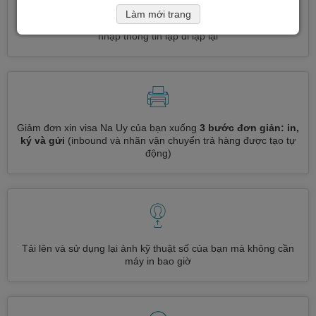
Làm mới trang
Đăng ký nhiều loại visa cùng một lúc
tự động, không cần
nhập thông tin lặp đi lặp lại
Giảm đơn xin visa Na Uy của bạn xuống
3 bước đơn giản: in,
ký và gửi
(inbound và nhãn vận chuyển trả hàng được tạo tự
động)
Tải lên và sử dụng lại ảnh kỹ thuật số của bạn mà không cần
máy in bao giờ